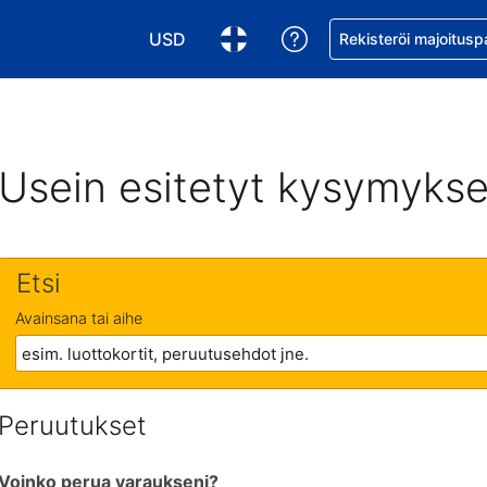
USD
Pyydä apua varaukse
Rekisteröi majoitusp
Valitse valuutta. Tämänhetkinen valuutta
Valitse kieli. Tämänhetkinen kie
Usein esitetyt kysymykse
Etsi
Avainsana tai aihe
Peruutukset
Voinko perua varaukseni?