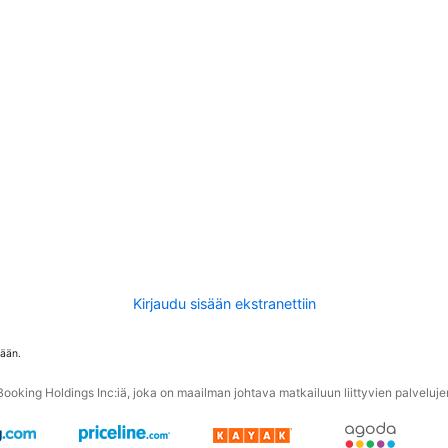
Kirjaudu sisään ekstranettiin
tään.
oking Holdings Inc:iä, joka on maailman johtava matkailuun liittyvien palvelujen 