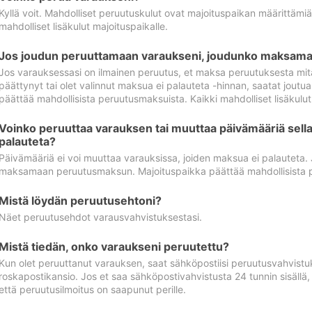
Kyllä voit. Mahdolliset peruutuskulut ovat majoituspaikan määrittämi
mahdolliset lisäkulut majoituspaikalle.
Jos joudun peruuttamaan varaukseni, joudunko maksamaa
Jos varauksessasi on ilmainen peruutus, et maksa peruutuksesta mit
päättynyt tai olet valinnut maksua ei palauteta -hinnan, saatat jo
päättää mahdollisista peruutusmaksuista. Kaikki mahdolliset lisäkulu
Voinko peruuttaa varauksen tai muuttaa päivämääriä sella
palauteta?
Päivämääriä ei voi muuttaa varauksissa, joiden maksua ei palauteta.
maksamaan peruutusmaksun. Majoituspaikka päättää mahdollisista 
Mistä löydän peruutusehtoni?
Näet peruutusehdot varausvahvistuksestasi.
Mistä tiedän, onko varaukseni peruutettu?
Kun olet peruuttanut varauksen, saat sähköpostiisi peruutusvahvistu
roskapostikansio. Jos et saa sähköpostivahvistusta 24 tunnin sisällä
että peruutusilmoitus on saapunut perille.