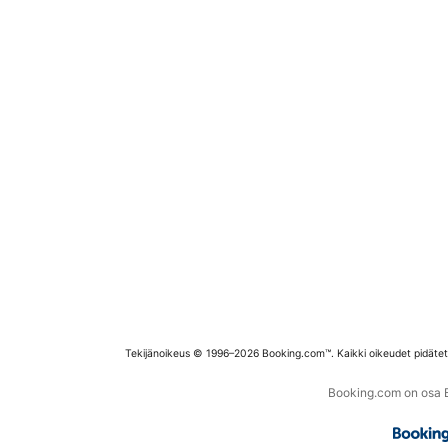
Tekijänoikeus © 1996–2026 Booking.com™. Kaikki oikeudet pidäte
Booking.com on osa Bo