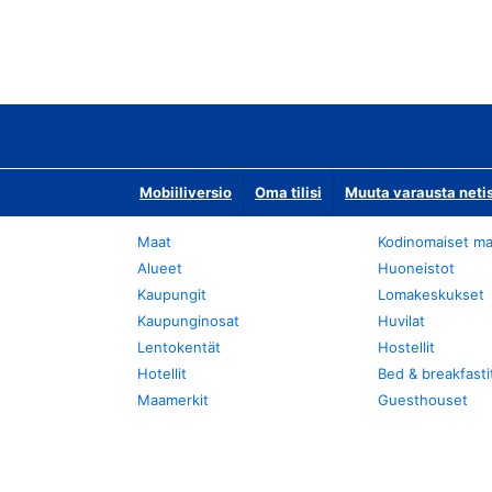
Mobiiliversio
Oma tilisi
Muuta varausta neti
Maat
Kodinomaiset ma
Alueet
Huoneistot
Kaupungit
Lomakeskukset
Kaupunginosat
Huvilat
Lentokentät
Hostellit
Hotellit
Bed & breakfasti
Maamerkit
Guesthouset