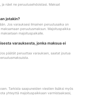
ä, ja näet ne peruutusehdoistasi. Maksat
n jotakin?
ään. Jos varauksesi ilmainen peruutusaika on
utua maksamaan peruutusmaksun. Majoituspaikka
t maksetaan majoituspaikalle.
isesta varauksesta, jonka maksua ei
 Jos päätät peruuttaa varauksen, saatat joutua
peruutusmaksuista.
ksen. Tarkista saapuneiden viestien lisäksi myös
, ota yhteyttä majoituspaikkaan varmistaaksesi,