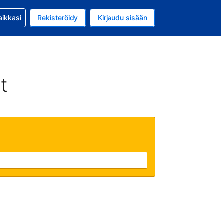
si kanssa
aikkasi
Rekisteröidy
Kirjaudu sisään
 on Yhdysvaltain dollari
li on Suomi
t