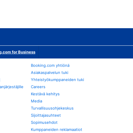
g.com for Business
Booking.com yhtiönä
Asiakaspalvelun tuki
t
Yhteistyökumppaneiden tuki
järjestäjille
Careers
Kestävä kehitys
Media
Turvallisuusohjekeskus
Sijoittajasuhteet
Sopimusehdot
Kumppaneiden reklamaatiot