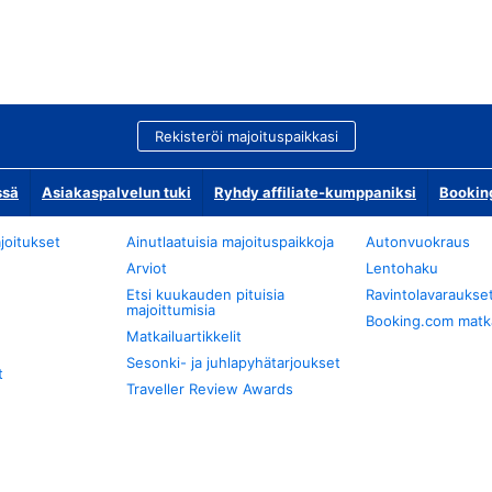
Rekisteröi majoituspaikkasi
ssä
Asiakaspalvelun tuki
Ryhdy affiliate-kumppaniksi
Bookin
joitukset
Ainutlaatuisia majoituspaikkoja
Autonvuokraus
Arviot
Lentohaku
Etsi kuukauden pituisia
Ravintolavaraukse
majoittumisia
Booking.com matkan
Matkailuartikkelit
Sesonki- ja juhlapyhätarjoukset
t
Traveller Review Awards