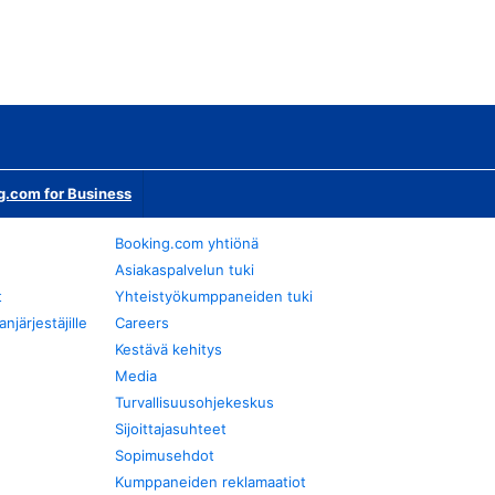
g.com for Business
Booking.com yhtiönä
Asiakaspalvelun tuki
t
Yhteistyökumppaneiden tuki
järjestäjille
Careers
Kestävä kehitys
Media
Turvallisuusohjekeskus
Sijoittajasuhteet
Sopimusehdot
Kumppaneiden reklamaatiot