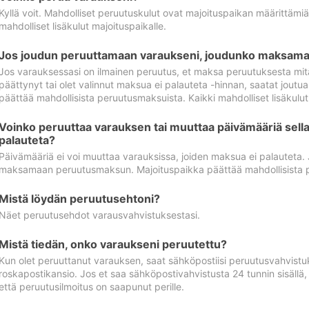
Kyllä voit. Mahdolliset peruutuskulut ovat majoituspaikan määrittämi
mahdolliset lisäkulut majoituspaikalle.
Jos joudun peruuttamaan varaukseni, joudunko maksamaa
Jos varauksessasi on ilmainen peruutus, et maksa peruutuksesta mit
päättynyt tai olet valinnut maksua ei palauteta -hinnan, saatat jo
päättää mahdollisista peruutusmaksuista. Kaikki mahdolliset lisäkulu
Voinko peruuttaa varauksen tai muuttaa päivämääriä sella
palauteta?
Päivämääriä ei voi muuttaa varauksissa, joiden maksua ei palauteta.
maksamaan peruutusmaksun. Majoituspaikka päättää mahdollisista 
Mistä löydän peruutusehtoni?
Näet peruutusehdot varausvahvistuksestasi.
Mistä tiedän, onko varaukseni peruutettu?
Kun olet peruuttanut varauksen, saat sähköpostiisi peruutusvahvistu
roskapostikansio. Jos et saa sähköpostivahvistusta 24 tunnin sisällä
että peruutusilmoitus on saapunut perille.