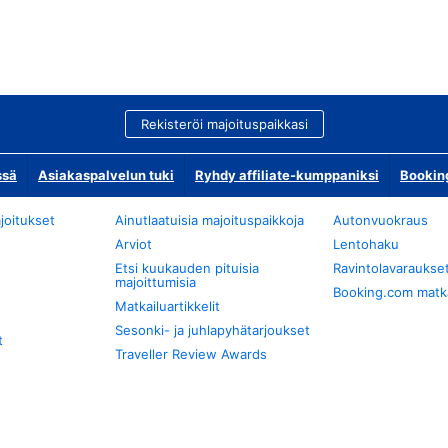
Rekisteröi majoituspaikkasi
ssä
Asiakaspalvelun tuki
Ryhdy affiliate-kumppaniksi
Bookin
joitukset
Ainutlaatuisia majoituspaikkoja
Autonvuokraus
Arviot
Lentohaku
Etsi kuukauden pituisia
Ravintolavaraukse
majoittumisia
Booking.com matkan
Matkailuartikkelit
Sesonki- ja juhlapyhätarjoukset
t
Traveller Review Awards