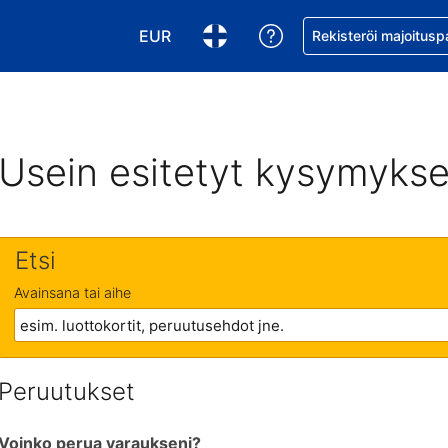
EUR
Pyydä apua varaukse
Rekisteröi majoitusp
Valitse valuutta. Tämänhetkinen valuutt
Valitse kieli. Tämänhetkinen kie
Usein esitetyt kysymykse
Etsi
Avainsana tai aihe
Peruutukset
Voinko perua varaukseni?