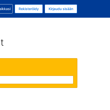
si kanssa
aikkasi
Rekisteröidy
Kirjaudu sisään
a on EUR
li on Suomi
t