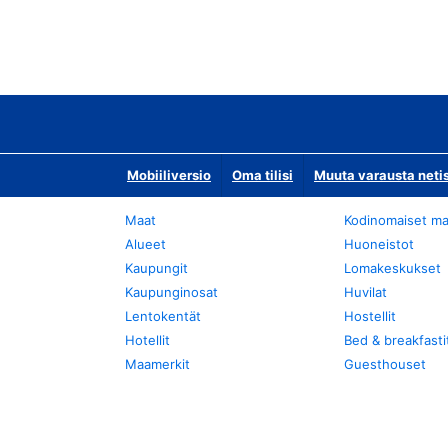
Mobiiliversio
Oma tilisi
Muuta varausta neti
Maat
Kodinomaiset ma
Alueet
Huoneistot
Kaupungit
Lomakeskukset
Kaupunginosat
Huvilat
Lentokentät
Hostellit
Hotellit
Bed & breakfasti
Maamerkit
Guesthouset