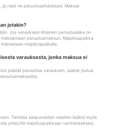
ä, ja näet ne peruutusehdoistasi. Maksat
n jotakin?
ään. Jos varauksesi ilmainen peruutusaika on
utua maksamaan peruutusmaksun. Majoituspaikka
t maksetaan majoituspaikalle.
isesta varauksesta, jonka maksua ei
 Jos päätät peruuttaa varauksen, saatat joutua
peruutusmaksuista.
ksen. Tarkista saapuneiden viestien lisäksi myös
, ota yhteyttä majoituspaikkaan varmistaaksesi,