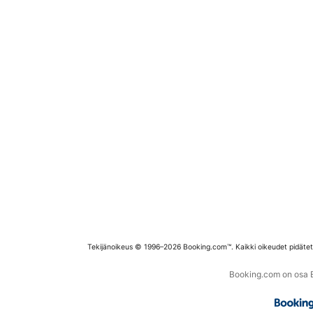
Tekijänoikeus © 1996–2026 Booking.com™. Kaikki oikeudet pidäte
Booking.com on osa Bo