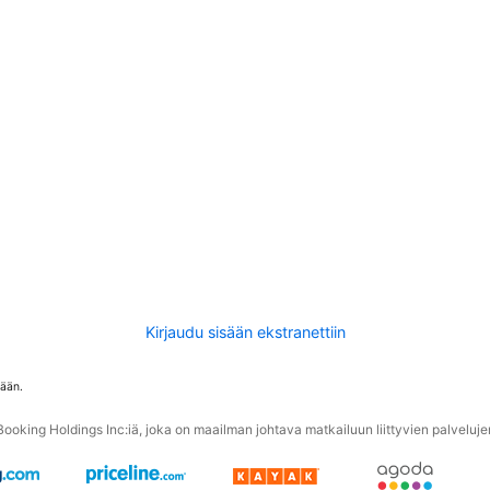
Kirjaudu sisään ekstranettiin
tään.
oking Holdings Inc:iä, joka on maailman johtava matkailuun liittyvien palvelujen 