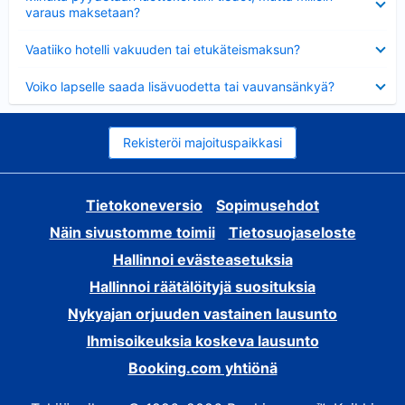
varaus maksetaan?
Lyhennetty
Vaatiiko hotelli vakuuden tai etukäteismaksun?
Lyhennetty
Voiko lapselle saada lisävuodetta tai vauvansänkyä?
Rekisteröi majoituspaikkasi
Tietokoneversio
Sopimusehdot
Näin sivustomme toimii
Tietosuojaseloste
Hallinnoi evästeasetuksia
Hallinnoi räätälöityjä suosituksia
Nykyajan orjuuden vastainen lausunto
Ihmisoikeuksia koskeva lausunto
Booking.com yhtiönä