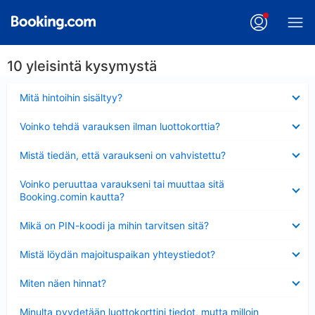
10 yleisintä kysymystä
Lyhennetty
Mitä hintoihin sisältyy?
Lyhennetty
Voinko tehdä varauksen ilman luottokorttia?
Lyhennetty
Mistä tiedän, että varaukseni on vahvistettu?
Lyhennetty
Voinko peruuttaa varaukseni tai muuttaa sitä
Booking.comin kautta?
Lyhennetty
Mikä on PIN-koodi ja mihin tarvitsen sitä?
Lyhennetty
Mistä löydän majoituspaikan yhteystiedot?
Lyhennetty
Miten näen hinnat?
Lyhennetty
Minulta pyydetään luottokorttini tiedot, mutta milloin