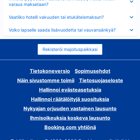
varaus maksetaan?
Lyhennetty
Vaatiiko hotelli vakuuden tai etukäteismaksun?
Lyhennetty
Voiko lapselle saada lisävuodetta tai vauvansänkyä?
Rekisteröi majoituspaikkasi
Tietokoneversio
Sopimusehdot
Näin sivustomme toimii
Tietosuojaseloste
Hallinnoi evästeasetuksia
Hallinnoi räätälöityjä suosituksia
Nykyajan orjuuden vastainen lausunto
Ihmisoikeuksia koskeva lausunto
Booking.com yhtiönä