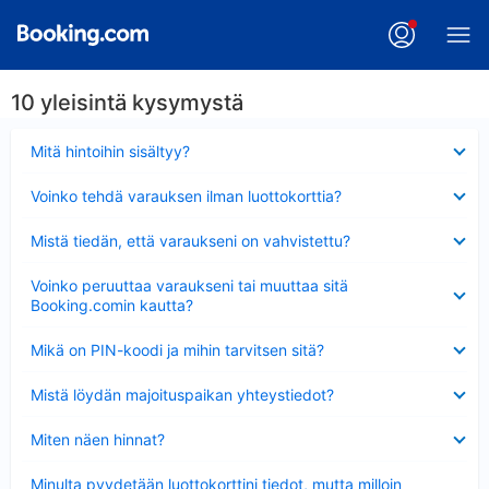
10 yleisintä kysymystä
Lyhennetty
Mitä hintoihin sisältyy?
Lyhennetty
Voinko tehdä varauksen ilman luottokorttia?
Lyhennetty
Mistä tiedän, että varaukseni on vahvistettu?
Lyhennetty
Voinko peruuttaa varaukseni tai muuttaa sitä
Booking.comin kautta?
Lyhennetty
Mikä on PIN-koodi ja mihin tarvitsen sitä?
Lyhennetty
Mistä löydän majoituspaikan yhteystiedot?
Lyhennetty
Miten näen hinnat?
Lyhennetty
Minulta pyydetään luottokorttini tiedot, mutta milloin