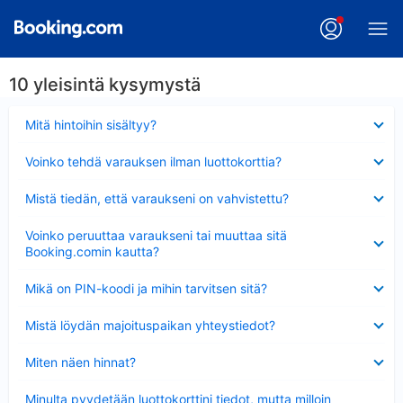
10 yleisintä kysymystä
Lyhennetty
Mitä hintoihin sisältyy?
Lyhennetty
Voinko tehdä varauksen ilman luottokorttia?
Lyhennetty
Mistä tiedän, että varaukseni on vahvistettu?
Lyhennetty
Voinko peruuttaa varaukseni tai muuttaa sitä
Booking.comin kautta?
Lyhennetty
Mikä on PIN-koodi ja mihin tarvitsen sitä?
Lyhennetty
Mistä löydän majoituspaikan yhteystiedot?
Lyhennetty
Miten näen hinnat?
Lyhennetty
Minulta pyydetään luottokorttini tiedot, mutta milloin