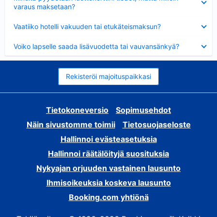
varaus maksetaan?
Lyhennetty
Vaatiiko hotelli vakuuden tai etukäteismaksun?
Lyhennetty
Voiko lapselle saada lisävuodetta tai vauvansänkyä?
Rekisteröi majoituspaikkasi
Tietokoneversio
Sopimusehdot
Näin sivustomme toimii
Tietosuojaseloste
Hallinnoi evästeasetuksia
Hallinnoi räätälöityjä suosituksia
Nykyajan orjuuden vastainen lausunto
Ihmisoikeuksia koskeva lausunto
Booking.com yhtiönä