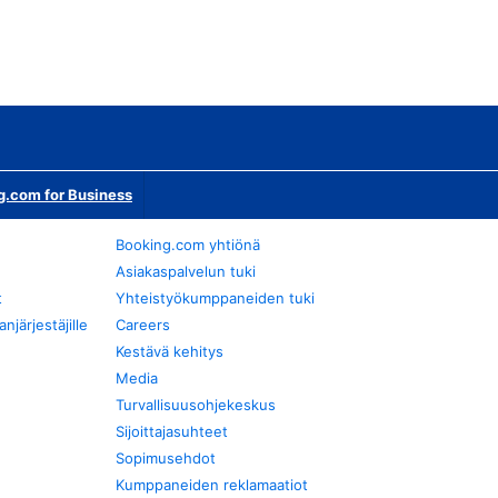
g.com for Business
Booking.com yhtiönä
Asiakaspalvelun tuki
t
Yhteistyökumppaneiden tuki
järjestäjille
Careers
Kestävä kehitys
Media
Turvallisuusohjekeskus
Sijoittajasuhteet
Sopimusehdot
Kumppaneiden reklamaatiot