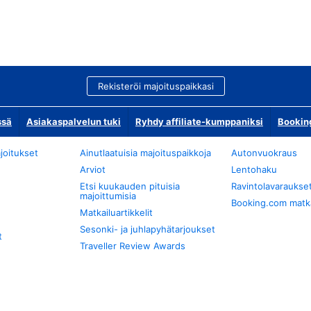
Rekisteröi majoituspaikkasi
ssä
Asiakaspalvelun tuki
Ryhdy affiliate-kumppaniksi
Bookin
joitukset
Ainutlaatuisia majoituspaikkoja
Autonvuokraus
Arviot
Lentohaku
Etsi kuukauden pituisia
Ravintolavaraukse
majoittumisia
Booking.com matkan
Matkailuartikkelit
Sesonki- ja juhlapyhätarjoukset
t
Traveller Review Awards