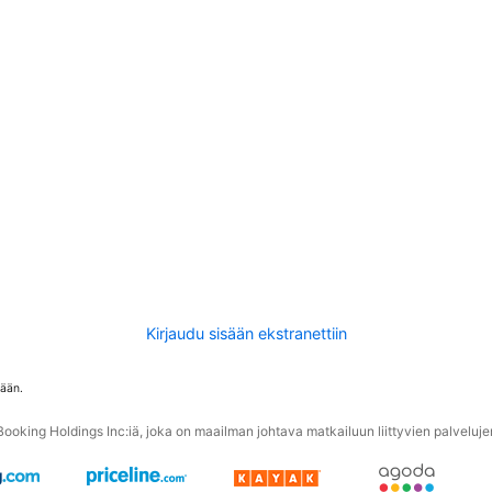
Kirjaudu sisään ekstranettiin
tään.
oking Holdings Inc:iä, joka on maailman johtava matkailuun liittyvien palvelujen 