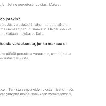
ä, ja näet ne peruutusehdoistasi. Maksat
n jotakin?
ään. Jos varauksesi ilmainen peruutusaika on
utua maksamaan peruutusmaksun. Majoituspaikka
t maksetaan majoituspaikalle.
isesta varauksesta, jonka maksua ei
 Jos päätät peruuttaa varauksen, saatat joutua
peruutusmaksuista.
ksen. Tarkista saapuneiden viestien lisäksi myös
, ota yhteyttä majoituspaikkaan varmistaaksesi,