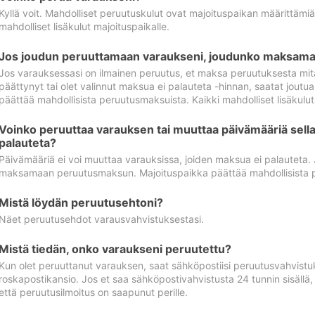
Kyllä voit. Mahdolliset peruutuskulut ovat majoituspaikan määrittämi
mahdolliset lisäkulut majoituspaikalle.
Jos joudun peruuttamaan varaukseni, joudunko maksamaa
Jos varauksessasi on ilmainen peruutus, et maksa peruutuksesta mit
päättynyt tai olet valinnut maksua ei palauteta -hinnan, saatat jo
päättää mahdollisista peruutusmaksuista. Kaikki mahdolliset lisäkulu
Voinko peruuttaa varauksen tai muuttaa päivämääriä sella
palauteta?
Päivämääriä ei voi muuttaa varauksissa, joiden maksua ei palauteta.
maksamaan peruutusmaksun. Majoituspaikka päättää mahdollisista 
Mistä löydän peruutusehtoni?
Näet peruutusehdot varausvahvistuksestasi.
Mistä tiedän, onko varaukseni peruutettu?
Kun olet peruuttanut varauksen, saat sähköpostiisi peruutusvahvistu
roskapostikansio. Jos et saa sähköpostivahvistusta 24 tunnin sisällä
että peruutusilmoitus on saapunut perille.