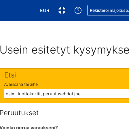
EUR
Pyydä apua varaukse
Rekisteröi majoitusp
Valitse valuutta. Tämänhetkinen valuutt
Valitse kieli. Tämänhetkinen kie
Usein esitetyt kysymykse
Etsi
Avainsana tai aihe
Peruutukset
Voinko perua varaukseni?