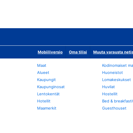
Mobiiliversio
Oma tilisi
Muuta varausta neti
Maat
Kodinomaiset ma
Alueet
Huoneistot
Kaupungit
Lomakeskukset
Kaupunginosat
Huvilat
Lentokentät
Hostellit
Hotellit
Bed & breakfasti
Maamerkit
Guesthouset