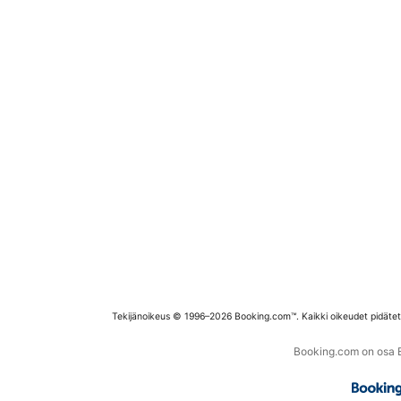
Tekijänoikeus © 1996–2026 Booking.com™. Kaikki oikeudet pidäte
Booking.com on osa Bo