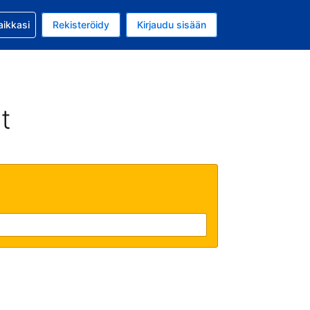
si kanssa
aikkasi
Rekisteröidy
Kirjaudu sisään
a on EUR
li on Suomi
t