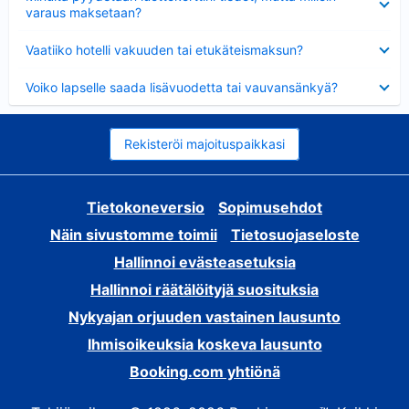
varaus maksetaan?
Lyhennetty
Vaatiiko hotelli vakuuden tai etukäteismaksun?
Lyhennetty
Voiko lapselle saada lisävuodetta tai vauvansänkyä?
Rekisteröi majoituspaikkasi
Tietokoneversio
Sopimusehdot
Näin sivustomme toimii
Tietosuojaseloste
Hallinnoi evästeasetuksia
Hallinnoi räätälöityjä suosituksia
Nykyajan orjuuden vastainen lausunto
Ihmisoikeuksia koskeva lausunto
Booking.com yhtiönä