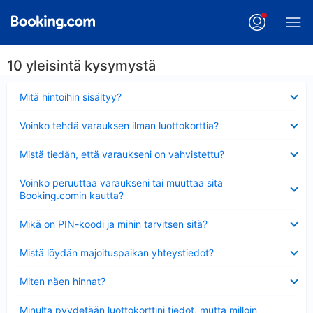
10 yleisintä kysymystä
Lyhennetty
Mitä hintoihin sisältyy?
Lyhennetty
Voinko tehdä varauksen ilman luottokorttia?
Lyhennetty
Mistä tiedän, että varaukseni on vahvistettu?
Lyhennetty
Voinko peruuttaa varaukseni tai muuttaa sitä
Booking.comin kautta?
Lyhennetty
Mikä on PIN-koodi ja mihin tarvitsen sitä?
Lyhennetty
Mistä löydän majoituspaikan yhteystiedot?
Lyhennetty
Miten näen hinnat?
Lyhennetty
Minulta pyydetään luottokorttini tiedot, mutta milloin