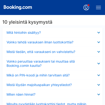
10 yleisintä kysymystä
Lyhennetty
Mitä hintoihin sisältyy?
Lyhennetty
Voinko tehdä varauksen ilman luottokorttia?
Lyhennetty
Mistä tiedän, että varaukseni on vahvistettu?
Lyhennetty
Voinko peruuttaa varaukseni tai muuttaa sitä
Booking.comin kautta?
Lyhennetty
Mikä on PIN-koodi ja mihin tarvitsen sitä?
Lyhennetty
Mistä löydän majoituspaikan yhteystiedot?
Lyhennetty
Miten näen hinnat?
Lyhennetty
Minulta pyydetään luottokorttini tiedot, mutta milloin