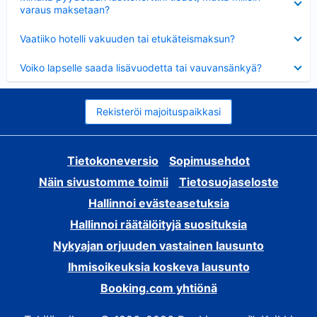
varaus maksetaan?
Lyhennetty
Vaatiiko hotelli vakuuden tai etukäteismaksun?
Lyhennetty
Voiko lapselle saada lisävuodetta tai vauvansänkyä?
Rekisteröi majoituspaikkasi
Tietokoneversio
Sopimusehdot
Näin sivustomme toimii
Tietosuojaseloste
Hallinnoi evästeasetuksia
Hallinnoi räätälöityjä suosituksia
Nykyajan orjuuden vastainen lausunto
Ihmisoikeuksia koskeva lausunto
Booking.com yhtiönä