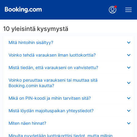
10 yleisintä kysymystä
Lyhennetty
Mitä hintoihin sisältyy?
Lyhennetty
Voinko tehdä varauksen ilman luottokorttia?
Lyhennetty
Mistä tiedän, että varaukseni on vahvistettu?
Lyhennetty
Voinko peruuttaa varaukseni tai muuttaa sitä
Booking.comin kautta?
Lyhennetty
Mikä on PIN-koodi ja mihin tarvitsen sitä?
Lyhennetty
Mistä löydän majoituspaikan yhteystiedot?
Lyhennetty
Miten näen hinnat?
Lyhennetty
Minulta pyydetään luottokorttini tiedot, mutta milloin