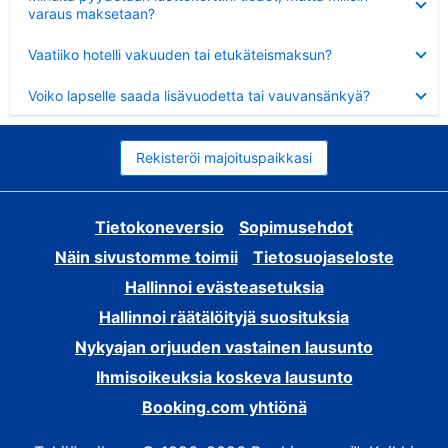
varaus maksetaan?
Lyhennetty
Vaatiiko hotelli vakuuden tai etukäteismaksun?
Lyhennetty
Voiko lapselle saada lisävuodetta tai vauvansänkyä?
Rekisteröi majoituspaikkasi
Tietokoneversio
Sopimusehdot
Näin sivustomme toimii
Tietosuojaseloste
Hallinnoi evästeasetuksia
Hallinnoi räätälöityjä suosituksia
Nykyajan orjuuden vastainen lausunto
Ihmisoikeuksia koskeva lausunto
Booking.com yhtiönä