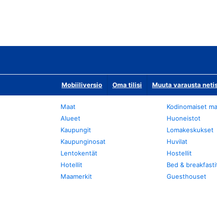
Mobiiliversio
Oma tilisi
Muuta varausta neti
Maat
Kodinomaiset ma
Alueet
Huoneistot
Kaupungit
Lomakeskukset
Kaupunginosat
Huvilat
Lentokentät
Hostellit
Hotellit
Bed & breakfasti
Maamerkit
Guesthouset