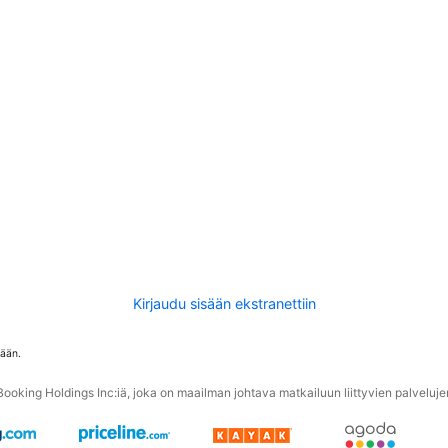
Kirjaudu sisään ekstranettiin
tään.
oking Holdings Inc:iä, joka on maailman johtava matkailuun liittyvien palvelujen 