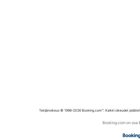
Tekijänoikeus © 1996–2026 Booking.com™. Kaikki oikeudet pidäte
Booking.com on osa Bo