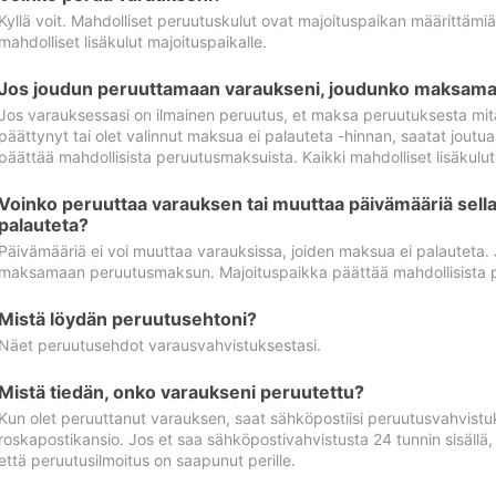
Kyllä voit. Mahdolliset peruutuskulut ovat majoituspaikan määrittämi
mahdolliset lisäkulut majoituspaikalle.
Jos joudun peruuttamaan varaukseni, joudunko maksamaa
Jos varauksessasi on ilmainen peruutus, et maksa peruutuksesta mit
päättynyt tai olet valinnut maksua ei palauteta -hinnan, saatat jo
päättää mahdollisista peruutusmaksuista. Kaikki mahdolliset lisäkulu
Voinko peruuttaa varauksen tai muuttaa päivämääriä sella
palauteta?
Päivämääriä ei voi muuttaa varauksissa, joiden maksua ei palauteta.
maksamaan peruutusmaksun. Majoituspaikka päättää mahdollisista 
Mistä löydän peruutusehtoni?
Näet peruutusehdot varausvahvistuksestasi.
Mistä tiedän, onko varaukseni peruutettu?
Kun olet peruuttanut varauksen, saat sähköpostiisi peruutusvahvistu
roskapostikansio. Jos et saa sähköpostivahvistusta 24 tunnin sisällä
että peruutusilmoitus on saapunut perille.