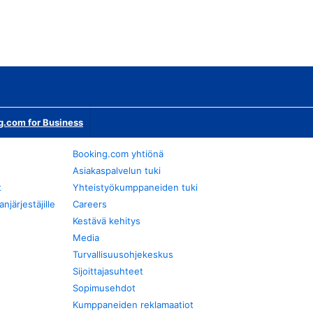
g.com for Business
Booking.com yhtiönä
Asiakaspalvelun tuki
t
Yhteistyökumppaneiden tuki
järjestäjille
Careers
Kestävä kehitys
Media
Turvallisuusohjekeskus
Sijoittajasuhteet
Sopimusehdot
Kumppaneiden reklamaatiot