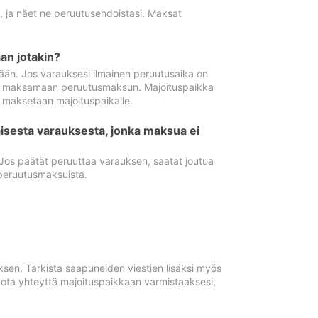
ä, ja näet ne peruutusehdoistasi. Maksat
n jotakin?
ään. Jos varauksesi ilmainen peruutusaika on
utua maksamaan peruutusmaksun. Majoituspaikka
t maksetaan majoituspaikalle.
isesta varauksesta, jonka maksua ei
 Jos päätät peruuttaa varauksen, saatat joutua
peruutusmaksuista.
ksen. Tarkista saapuneiden viestien lisäksi myös
, ota yhteyttä majoituspaikkaan varmistaaksesi,