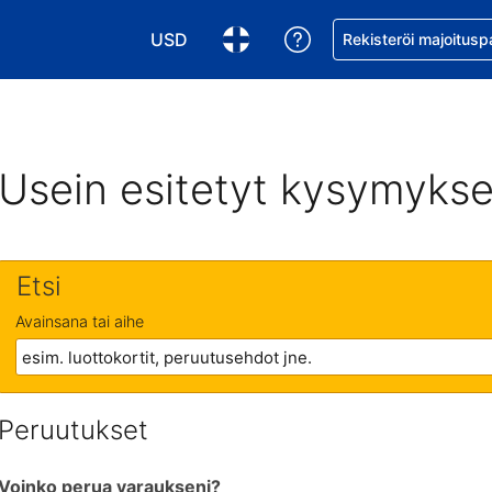
USD
Pyydä apua varaukse
Rekisteröi majoitusp
Valitse valuutta. Tämänhetkinen valuutta
Valitse kieli. Tämänhetkinen kie
Usein esitetyt kysymykse
Etsi
Avainsana tai aihe
Peruutukset
Voinko perua varaukseni?