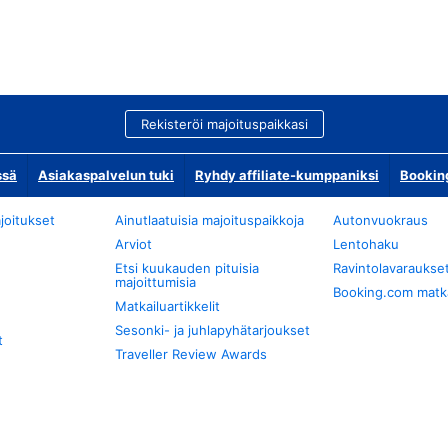
Rekisteröi majoituspaikkasi
ssä
Asiakaspalvelun tuki
Ryhdy affiliate-kumppaniksi
Bookin
joitukset
Ainutlaatuisia majoituspaikkoja
Autonvuokraus
Arviot
Lentohaku
Etsi kuukauden pituisia
Ravintolavaraukse
majoittumisia
Booking.com matkan
Matkailuartikkelit
Sesonki- ja juhlapyhätarjoukset
t
Traveller Review Awards