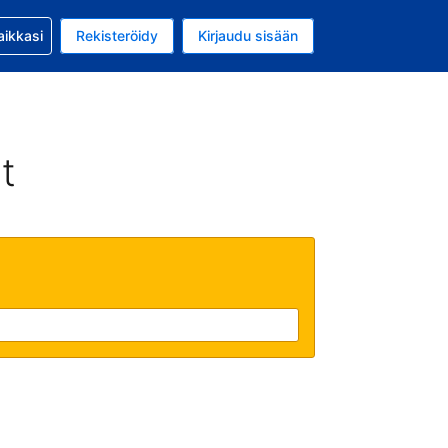
si kanssa
aikkasi
Rekisteröidy
Kirjaudu sisään
 on Yhdysvaltain dollari
li on Suomi
t