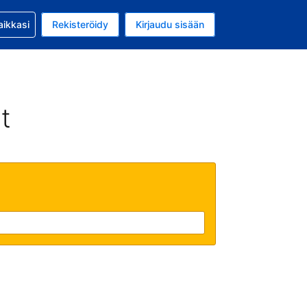
si kanssa
aikkasi
Rekisteröidy
Kirjaudu sisään
a on EUR
li on Suomi
t