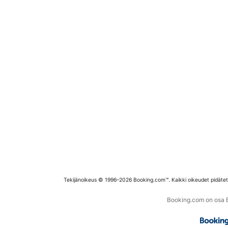
Tekijänoikeus © 1996–2026 Booking.com™. Kaikki oikeudet pidäte
Booking.com on osa Bo