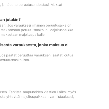
ä, ja näet ne peruutusehdoistasi. Maksat
n jotakin?
ään. Jos varauksesi ilmainen peruutusaika on
utua maksamaan peruutusmaksun. Majoituspaikka
t maksetaan majoituspaikalle.
isesta varauksesta, jonka maksua ei
 Jos päätät peruuttaa varauksen, saatat joutua
peruutusmaksuista.
ksen. Tarkista saapuneiden viestien lisäksi myös
, ota yhteyttä majoituspaikkaan varmistaaksesi,