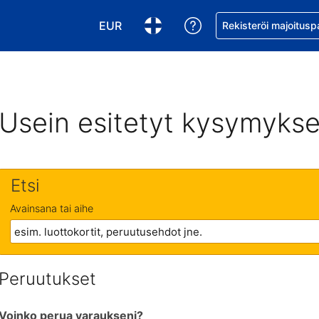
EUR
Pyydä apua varaukse
Rekisteröi majoitusp
Valitse valuutta. Tämänhetkinen valuutt
Valitse kieli. Tämänhetkinen kie
Usein esitetyt kysymykse
Etsi
Avainsana tai aihe
Peruutukset
Voinko perua varaukseni?