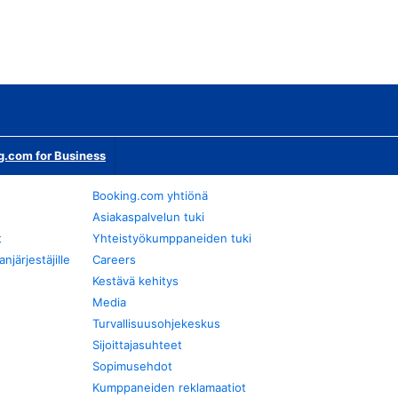
g.com for Business
Booking.com yhtiönä
Asiakaspalvelun tuki
t
Yhteistyökumppaneiden tuki
järjestäjille
Careers
Kestävä kehitys
Media
Turvallisuusohjekeskus
Sijoittajasuhteet
Sopimusehdot
Kumppaneiden reklamaatiot