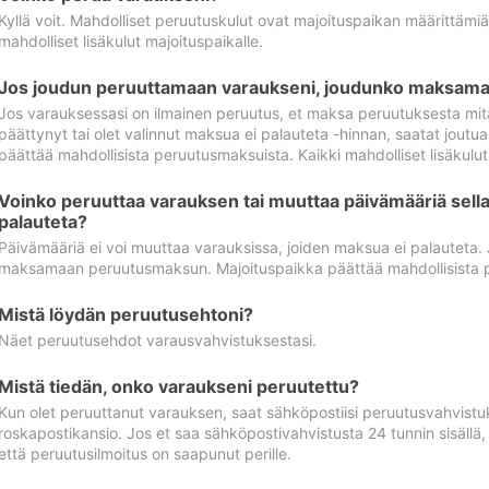
Kyllä voit. Mahdolliset peruutuskulut ovat majoituspaikan määrittämi
mahdolliset lisäkulut majoituspaikalle.
Jos joudun peruuttamaan varaukseni, joudunko maksamaa
Jos varauksessasi on ilmainen peruutus, et maksa peruutuksesta mit
päättynyt tai olet valinnut maksua ei palauteta -hinnan, saatat jo
päättää mahdollisista peruutusmaksuista. Kaikki mahdolliset lisäkulu
Voinko peruuttaa varauksen tai muuttaa päivämääriä sella
palauteta?
Päivämääriä ei voi muuttaa varauksissa, joiden maksua ei palauteta.
maksamaan peruutusmaksun. Majoituspaikka päättää mahdollisista 
Mistä löydän peruutusehtoni?
Näet peruutusehdot varausvahvistuksestasi.
Mistä tiedän, onko varaukseni peruutettu?
Kun olet peruuttanut varauksen, saat sähköpostiisi peruutusvahvistu
roskapostikansio. Jos et saa sähköpostivahvistusta 24 tunnin sisällä
että peruutusilmoitus on saapunut perille.