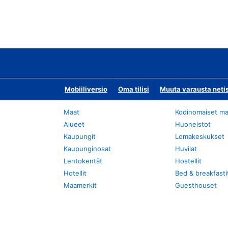
Mobiiliversio
Oma tilisi
Muuta varausta neti
Maat
Kodinomaiset ma
Alueet
Huoneistot
Kaupungit
Lomakeskukset
Kaupunginosat
Huvilat
Lentokentät
Hostellit
Hotellit
Bed & breakfasti
Maamerkit
Guesthouset