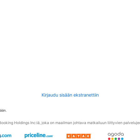
Kirjaudu sisään ekstranettiin
tään.
oking Holdings Inc:iä, joka on maailman johtava matkailuun liittyvien palvelujen 