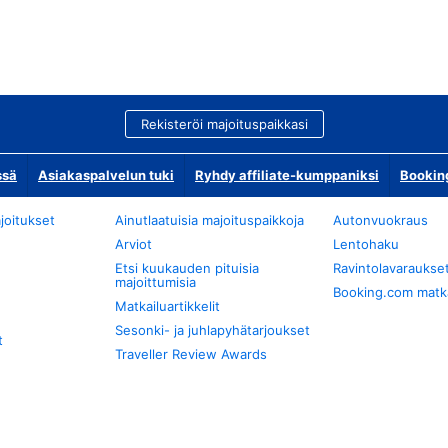
Rekisteröi majoituspaikkasi
ssä
Asiakaspalvelun tuki
Ryhdy affiliate-kumppaniksi
Bookin
joitukset
Ainutlaatuisia majoituspaikkoja
Autonvuokraus
Arviot
Lentohaku
Etsi kuukauden pituisia
Ravintolavaraukse
majoittumisia
Booking.com matkan
Matkailuartikkelit
Sesonki- ja juhlapyhätarjoukset
t
Traveller Review Awards