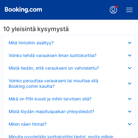
10 yleisintä kysymystä
Lyhennetty
Mitä hintoihin sisältyy?
Lyhennetty
Voinko tehdä varauksen ilman luottokorttia?
Lyhennetty
Mistä tiedän, että varaukseni on vahvistettu?
Lyhennetty
Voinko peruuttaa varaukseni tai muuttaa sitä
Booking.comin kautta?
Lyhennetty
Mikä on PIN-koodi ja mihin tarvitsen sitä?
Lyhennetty
Mistä löydän majoituspaikan yhteystiedot?
Lyhennetty
Miten näen hinnat?
Lyhennetty
Minulta pyydetään luottokorttini tiedot, mutta milloin