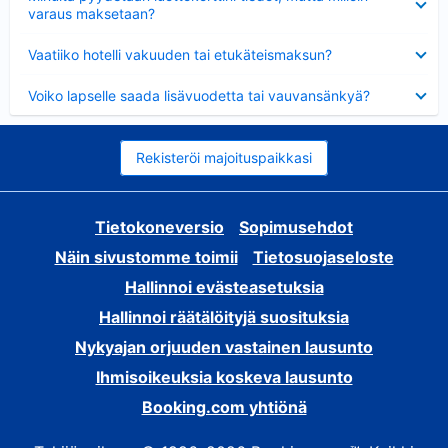
varaus maksetaan?
Lyhennetty
Vaatiiko hotelli vakuuden tai etukäteismaksun?
Lyhennetty
Voiko lapselle saada lisävuodetta tai vauvansänkyä?
Rekisteröi majoituspaikkasi
Tietokoneversio
Sopimusehdot
Näin sivustomme toimii
Tietosuojaseloste
Hallinnoi evästeasetuksia
Hallinnoi räätälöityjä suosituksia
Nykyajan orjuuden vastainen lausunto
Ihmisoikeuksia koskeva lausunto
Booking.com yhtiönä