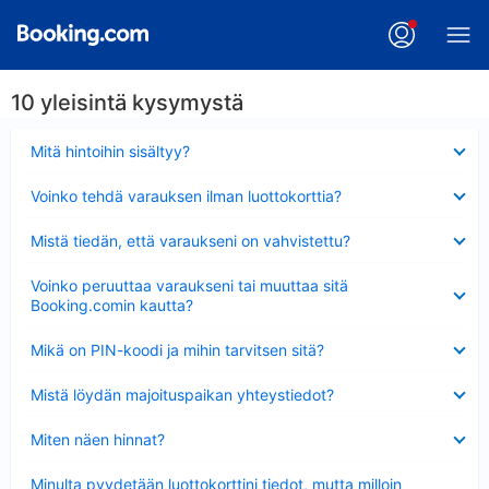
10 yleisintä kysymystä
Lyhennetty
Mitä hintoihin sisältyy?
Lyhennetty
Voinko tehdä varauksen ilman luottokorttia?
Lyhennetty
Mistä tiedän, että varaukseni on vahvistettu?
Lyhennetty
Voinko peruuttaa varaukseni tai muuttaa sitä
Booking.comin kautta?
Lyhennetty
Mikä on PIN-koodi ja mihin tarvitsen sitä?
Lyhennetty
Mistä löydän majoituspaikan yhteystiedot?
Lyhennetty
Miten näen hinnat?
Lyhennetty
Minulta pyydetään luottokorttini tiedot, mutta milloin