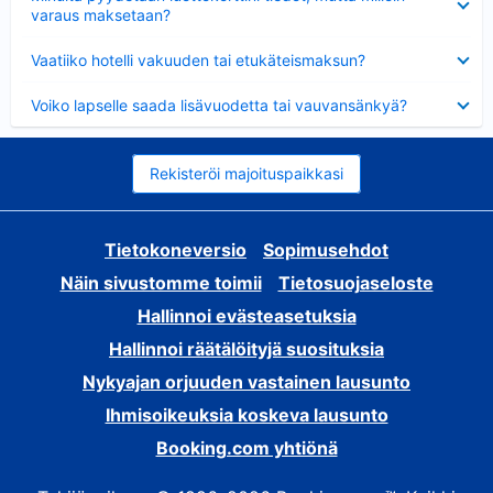
varaus maksetaan?
Lyhennetty
Vaatiiko hotelli vakuuden tai etukäteismaksun?
Lyhennetty
Voiko lapselle saada lisävuodetta tai vauvansänkyä?
Rekisteröi majoituspaikkasi
Tietokoneversio
Sopimusehdot
Näin sivustomme toimii
Tietosuojaseloste
Hallinnoi evästeasetuksia
Hallinnoi räätälöityjä suosituksia
Nykyajan orjuuden vastainen lausunto
Ihmisoikeuksia koskeva lausunto
Booking.com yhtiönä