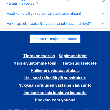
varaus maksetaan?
Lyhennetty
Vaatiiko hotelli vakuuden tai etukäteismaksun?
Lyhennetty
Voiko lapselle saada lisävuodetta tai vauvansänkyä?
Rekisteröi majoituspaikkasi
Tietokoneversio
Sopimusehdot
Näin sivustomme toimii
Tietosuojaseloste
Hallinnoi evästeasetuksia
Hallinnoi räätälöityjä suosituksia
Nykyajan orjuuden vastainen lausunto
Ihmisoikeuksia koskeva lausunto
Booking.com yhtiönä