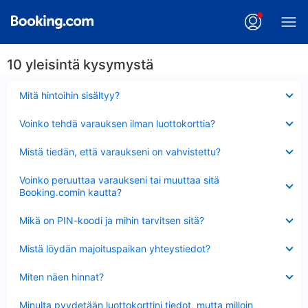
10 yleisintä kysymystä
Lyhennetty
Mitä hintoihin sisältyy?
Lyhennetty
Voinko tehdä varauksen ilman luottokorttia?
Lyhennetty
Mistä tiedän, että varaukseni on vahvistettu?
Lyhennetty
Voinko peruuttaa varaukseni tai muuttaa sitä
Booking.comin kautta?
Lyhennetty
Mikä on PIN-koodi ja mihin tarvitsen sitä?
Lyhennetty
Mistä löydän majoituspaikan yhteystiedot?
Lyhennetty
Miten näen hinnat?
Lyhennetty
Minulta pyydetään luottokorttini tiedot, mutta milloin