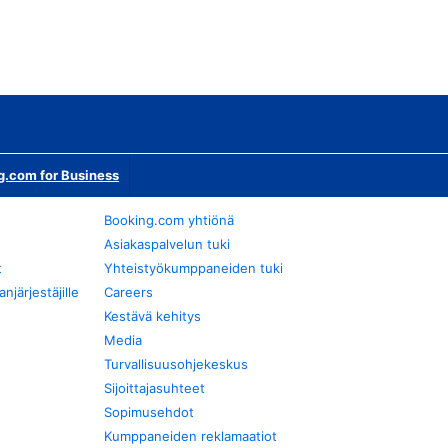
g.com for Business
Booking.com yhtiönä
Asiakaspalvelun tuki
t
Yhteistyökumppaneiden tuki
järjestäjille
Careers
Kestävä kehitys
Media
Turvallisuusohjekeskus
Sijoittajasuhteet
Sopimusehdot
Kumppaneiden reklamaatiot