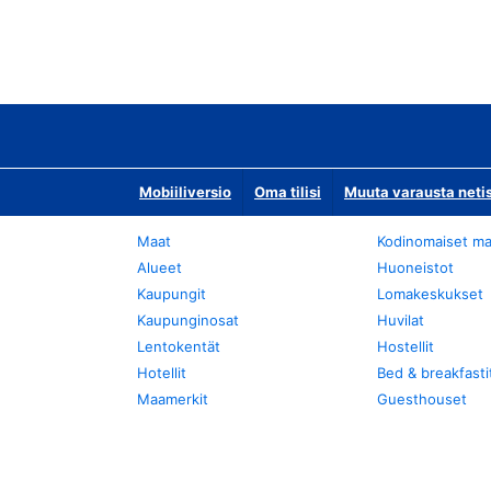
Mobiiliversio
Oma tilisi
Muuta varausta neti
Maat
Kodinomaiset ma
Alueet
Huoneistot
Kaupungit
Lomakeskukset
Kaupunginosat
Huvilat
Lentokentät
Hostellit
Hotellit
Bed & breakfasti
Maamerkit
Guesthouset