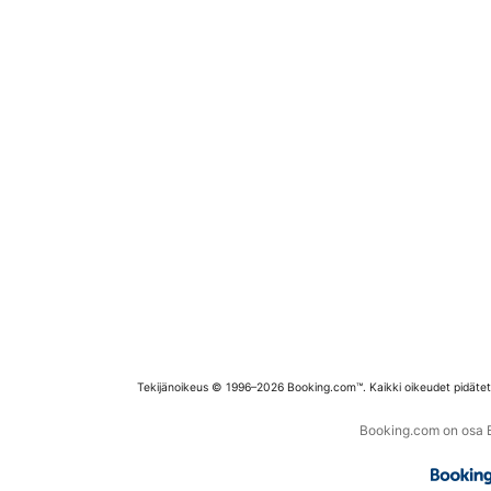
Tekijänoikeus © 1996–2026 Booking.com™. Kaikki oikeudet pidäte
Booking.com on osa Bo