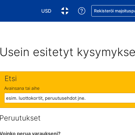
USD
Pyydä apua varaukse
Rekisteröi majoitusp
Valitse valuutta. Tämänhetkinen valuutta
Valitse kieli. Tämänhetkinen kie
Usein esitetyt kysymykse
Etsi
Avainsana tai aihe
Peruutukset
Voinko perua varaukseni?