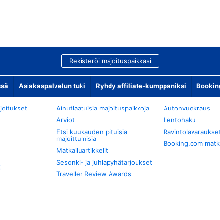
Rekisteröi majoituspaikkasi
ssä
Asiakaspalvelun tuki
Ryhdy affiliate-kumppaniksi
Bookin
joitukset
Ainutlaatuisia majoituspaikkoja
Autonvuokraus
Arviot
Lentohaku
Etsi kuukauden pituisia
Ravintolavaraukse
majoittumisia
Booking.com matkan
Matkailuartikkelit
Sesonki- ja juhlapyhätarjoukset
t
Traveller Review Awards