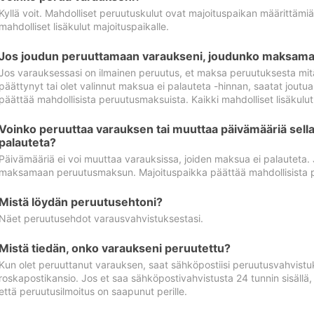
Kyllä voit. Mahdolliset peruutuskulut ovat majoituspaikan määrittämi
mahdolliset lisäkulut majoituspaikalle.
Jos joudun peruuttamaan varaukseni, joudunko maksamaa
Jos varauksessasi on ilmainen peruutus, et maksa peruutuksesta mit
päättynyt tai olet valinnut maksua ei palauteta -hinnan, saatat jo
päättää mahdollisista peruutusmaksuista. Kaikki mahdolliset lisäkulu
Voinko peruuttaa varauksen tai muuttaa päivämääriä sella
palauteta?
Päivämääriä ei voi muuttaa varauksissa, joiden maksua ei palauteta.
maksamaan peruutusmaksun. Majoituspaikka päättää mahdollisista 
Mistä löydän peruutusehtoni?
Näet peruutusehdot varausvahvistuksestasi.
Mistä tiedän, onko varaukseni peruutettu?
Kun olet peruuttanut varauksen, saat sähköpostiisi peruutusvahvistu
roskapostikansio. Jos et saa sähköpostivahvistusta 24 tunnin sisällä
että peruutusilmoitus on saapunut perille.