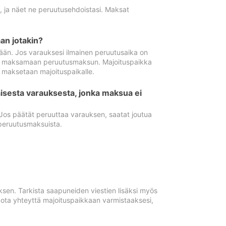
ä, ja näet ne peruutusehdoistasi. Maksat
n jotakin?
ään. Jos varauksesi ilmainen peruutusaika on
utua maksamaan peruutusmaksun. Majoituspaikka
t maksetaan majoituspaikalle.
isesta varauksesta, jonka maksua ei
 Jos päätät peruuttaa varauksen, saatat joutua
peruutusmaksuista.
ksen. Tarkista saapuneiden viestien lisäksi myös
, ota yhteyttä majoituspaikkaan varmistaaksesi,