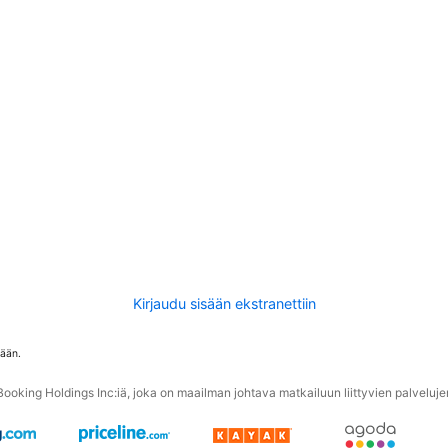
Kirjaudu sisään ekstranettiin
tään.
oking Holdings Inc:iä, joka on maailman johtava matkailuun liittyvien palvelujen 