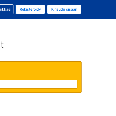
si kanssa
aikkasi
Rekisteröidy
Kirjaudu sisään
 on Yhdysvaltain dollari
li on Suomi
t