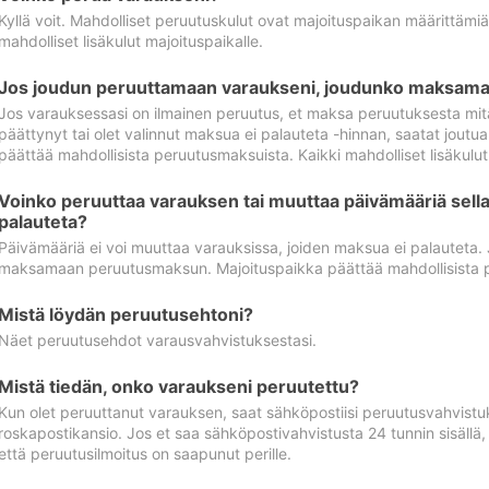
Kyllä voit. Mahdolliset peruutuskulut ovat majoituspaikan määrittämi
mahdolliset lisäkulut majoituspaikalle.
Jos joudun peruuttamaan varaukseni, joudunko maksamaa
Jos varauksessasi on ilmainen peruutus, et maksa peruutuksesta mit
päättynyt tai olet valinnut maksua ei palauteta -hinnan, saatat jo
päättää mahdollisista peruutusmaksuista. Kaikki mahdolliset lisäkulu
Voinko peruuttaa varauksen tai muuttaa päivämääriä sella
palauteta?
Päivämääriä ei voi muuttaa varauksissa, joiden maksua ei palauteta.
maksamaan peruutusmaksun. Majoituspaikka päättää mahdollisista 
Mistä löydän peruutusehtoni?
Näet peruutusehdot varausvahvistuksestasi.
Mistä tiedän, onko varaukseni peruutettu?
Kun olet peruuttanut varauksen, saat sähköpostiisi peruutusvahvistu
roskapostikansio. Jos et saa sähköpostivahvistusta 24 tunnin sisällä
että peruutusilmoitus on saapunut perille.