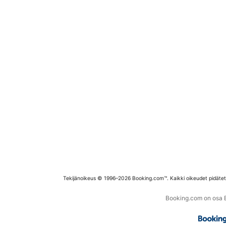
Tekijänoikeus © 1996–2026 Booking.com™. Kaikki oikeudet pidäte
Booking.com on osa Bo