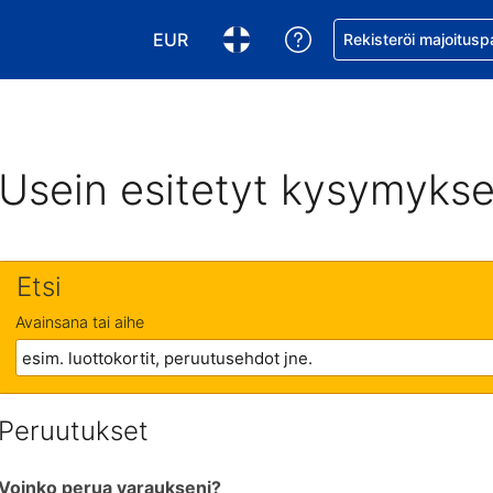
EUR
Pyydä apua varaukse
Rekisteröi majoitusp
Valitse valuutta. Tämänhetkinen valuutt
Valitse kieli. Tämänhetkinen kie
Usein esitetyt kysymykse
Etsi
Avainsana tai aihe
Peruutukset
Voinko perua varaukseni?