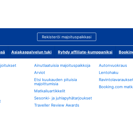
Rekisteröi majoituspaikkasi
ssä
Asiakaspalvelun tuki
Ryhdy affiliate-kumppaniksi
Bookin
joitukset
Ainutlaatuisia majoituspaikkoja
Autonvuokraus
Arviot
Lentohaku
Etsi kuukauden pituisia
Ravintolavaraukse
majoittumisia
Booking.com matkan
Matkailuartikkelit
Sesonki- ja juhlapyhätarjoukset
t
Traveller Review Awards