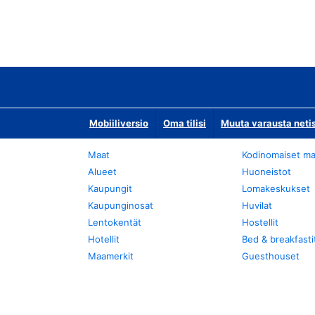
Mobiiliversio
Oma tilisi
Muuta varausta neti
Maat
Kodinomaiset ma
Alueet
Huoneistot
Kaupungit
Lomakeskukset
Kaupunginosat
Huvilat
Lentokentät
Hostellit
Hotellit
Bed & breakfasti
Maamerkit
Guesthouset