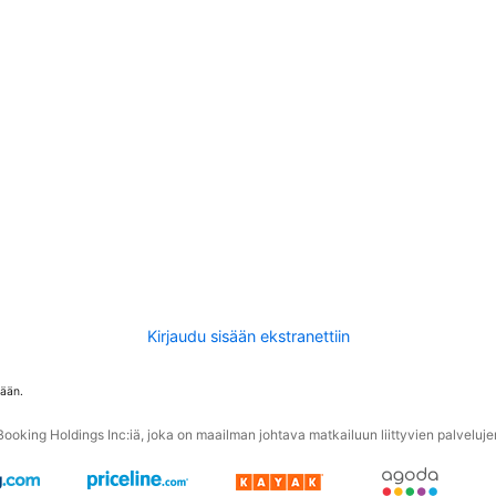
Kirjaudu sisään ekstranettiin
tään.
oking Holdings Inc:iä, joka on maailman johtava matkailuun liittyvien palvelujen 