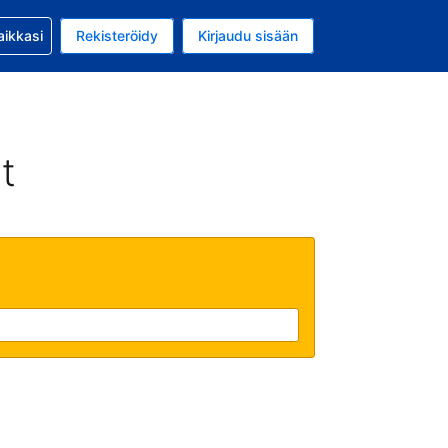
si kanssa
aikkasi
Rekisteröidy
Kirjaudu sisään
a on EUR
li on Suomi
t