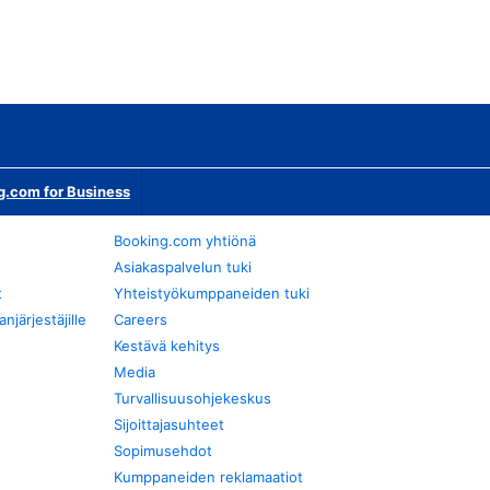
g.com for Business
Booking.com yhtiönä
Asiakaspalvelun tuki
t
Yhteistyökumppaneiden tuki
järjestäjille
Careers
Kestävä kehitys
Media
Turvallisuusohjekeskus
Sijoittajasuhteet
Sopimusehdot
Kumppaneiden reklamaatiot