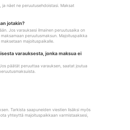
ä, ja näet ne peruutusehdoistasi. Maksat
n jotakin?
ään. Jos varauksesi ilmainen peruutusaika on
utua maksamaan peruutusmaksun. Majoituspaikka
t maksetaan majoituspaikalle.
isesta varauksesta, jonka maksua ei
 Jos päätät peruuttaa varauksen, saatat joutua
peruutusmaksuista.
ksen. Tarkista saapuneiden viestien lisäksi myös
, ota yhteyttä majoituspaikkaan varmistaaksesi,