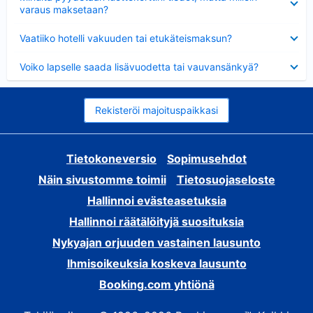
varaus maksetaan?
Lyhennetty
Vaatiiko hotelli vakuuden tai etukäteismaksun?
Lyhennetty
Voiko lapselle saada lisävuodetta tai vauvansänkyä?
Rekisteröi majoituspaikkasi
Tietokoneversio
Sopimusehdot
Näin sivustomme toimii
Tietosuojaseloste
Hallinnoi evästeasetuksia
Hallinnoi räätälöityjä suosituksia
Nykyajan orjuuden vastainen lausunto
Ihmisoikeuksia koskeva lausunto
Booking.com yhtiönä