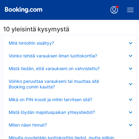
10 yleisintä kysymystä
Lyhennetty
Mitä hintoihin sisältyy?
Lyhennetty
Voinko tehdä varauksen ilman luottokorttia?
Lyhennetty
Mistä tiedän, että varaukseni on vahvistettu?
Lyhennetty
Voinko peruuttaa varaukseni tai muuttaa sitä
Booking.comin kautta?
Lyhennetty
Mikä on PIN-koodi ja mihin tarvitsen sitä?
Lyhennetty
Mistä löydän majoituspaikan yhteystiedot?
Lyhennetty
Miten näen hinnat?
Lyhennetty
Minulta pyydetään luottokorttini tiedot, mutta milloin