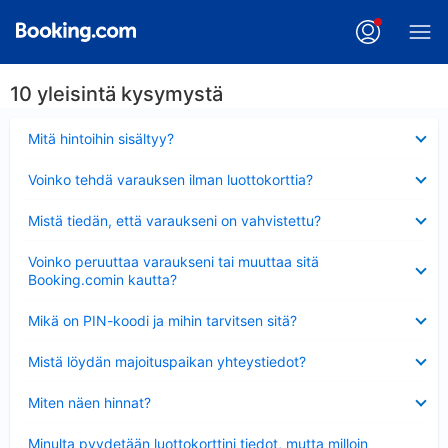
10 yleisintä kysymystä
Lyhennetty
Mitä hintoihin sisältyy?
Lyhennetty
Voinko tehdä varauksen ilman luottokorttia?
Lyhennetty
Mistä tiedän, että varaukseni on vahvistettu?
Lyhennetty
Voinko peruuttaa varaukseni tai muuttaa sitä
Booking.comin kautta?
Lyhennetty
Mikä on PIN-koodi ja mihin tarvitsen sitä?
Lyhennetty
Mistä löydän majoituspaikan yhteystiedot?
Lyhennetty
Miten näen hinnat?
Lyhennetty
Minulta pyydetään luottokorttini tiedot, mutta milloin