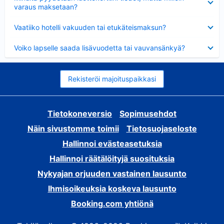
varaus maksetaan?
Lyhennetty
Vaatiiko hotelli vakuuden tai etukäteismaksun?
Lyhennetty
Voiko lapselle saada lisävuodetta tai vauvansänkyä?
Rekisteröi majoituspaikkasi
Tietokoneversio
Sopimusehdot
Näin sivustomme toimii
Tietosuojaseloste
Hallinnoi evästeasetuksia
Hallinnoi räätälöityjä suosituksia
Nykyajan orjuuden vastainen lausunto
Ihmisoikeuksia koskeva lausunto
Booking.com yhtiönä