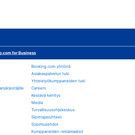
g.com for Business
Booking.com yhtiönä
Asiakaspalvelun tuki
t
Yhteistyökumppaneiden tuki
järjestäjille
Careers
Kestävä kehitys
Media
Turvallisuusohjekeskus
Sijoittajasuhteet
Sopimusehdot
Kumppaneiden reklamaatiot