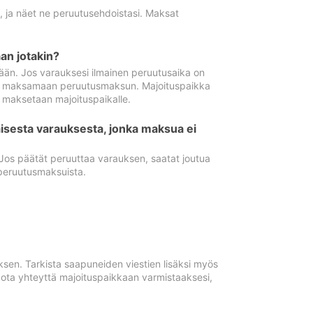
ä, ja näet ne peruutusehdoistasi. Maksat
n jotakin?
ään. Jos varauksesi ilmainen peruutusaika on
utua maksamaan peruutusmaksun. Majoituspaikka
t maksetaan majoituspaikalle.
isesta varauksesta, jonka maksua ei
 Jos päätät peruuttaa varauksen, saatat joutua
peruutusmaksuista.
ksen. Tarkista saapuneiden viestien lisäksi myös
, ota yhteyttä majoituspaikkaan varmistaaksesi,