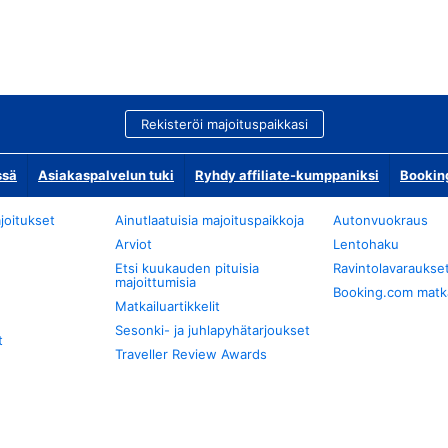
Rekisteröi majoituspaikkasi
ssä
Asiakaspalvelun tuki
Ryhdy affiliate-kumppaniksi
Bookin
joitukset
Ainutlaatuisia majoituspaikkoja
Autonvuokraus
Arviot
Lentohaku
Etsi kuukauden pituisia
Ravintolavaraukse
majoittumisia
Booking.com matkan
Matkailuartikkelit
Sesonki- ja juhlapyhätarjoukset
t
Traveller Review Awards