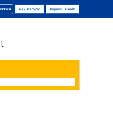
si kanssa
aikkasi
Rekisteröidy
Kirjaudu sisään
 on Yhdysvaltain dollari
li on Suomi
t