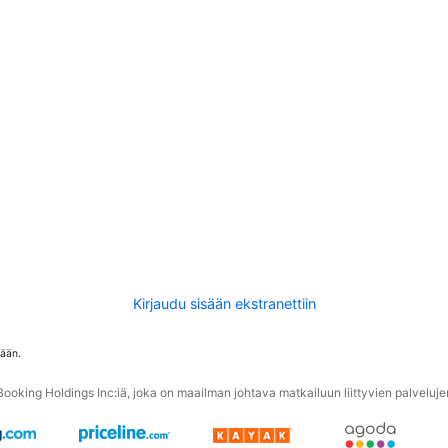
Kirjaudu sisään ekstranettiin
tään.
oking Holdings Inc:iä, joka on maailman johtava matkailuun liittyvien palvelujen 