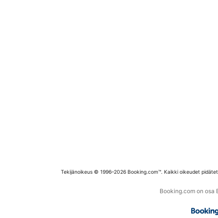
Tekijänoikeus © 1996–2026 Booking.com™. Kaikki oikeudet pidäte
Booking.com on osa Bo