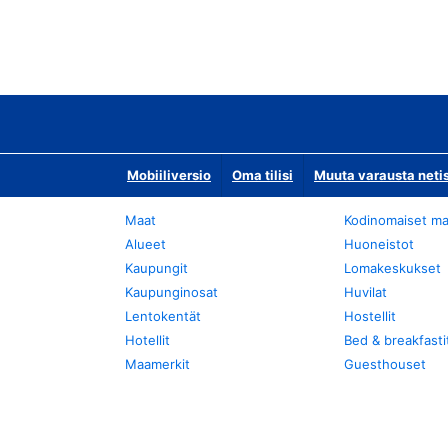
Mobiiliversio
Oma tilisi
Muuta varausta neti
Maat
Kodinomaiset ma
Alueet
Huoneistot
Kaupungit
Lomakeskukset
Kaupunginosat
Huvilat
Lentokentät
Hostellit
Hotellit
Bed & breakfasti
Maamerkit
Guesthouset