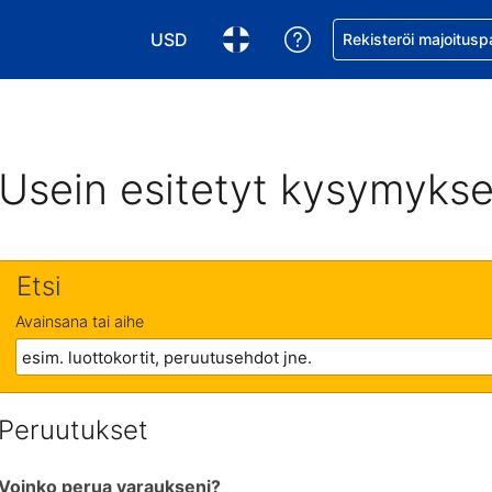
USD
Pyydä apua varaukse
Rekisteröi majoitusp
Valitse valuutta. Tämänhetkinen valuutta
Valitse kieli. Tämänhetkinen kie
Usein esitetyt kysymykse
Etsi
Avainsana tai aihe
Peruutukset
Voinko perua varaukseni?