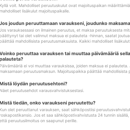
Kyllä voit. Mahdolliset peruutuskulut ovat majoituspaikan määrittämi
mahdolliset lisäkulut majoituspaikalle.
Jos joudun peruuttamaan varaukseni, joudunko maksamaa
Jos varauksessasi on ilmainen peruutus, et maksa peruutuksesta mit
päättynyt tai olet valinnut maksua ei palauteta -hinnan, saatat jo
päättää mahdollisista peruutusmaksuista. Kaikki mahdolliset lisäkulu
Voinko peruuttaa varauksen tai muuttaa päivämääriä sella
palauteta?
Päivämääriä ei voi muuttaa varauksissa, joiden maksua ei palauteta.
maksamaan peruutusmaksun. Majoituspaikka päättää mahdollisista 
Mistä löydän peruutusehtoni?
Näet peruutusehdot varausvahvistuksestasi.
Mistä tiedän, onko varaukseni peruutettu?
Kun olet peruuttanut varauksen, saat sähköpostiisi peruutusvahvistu
roskapostikansio. Jos et saa sähköpostivahvistusta 24 tunnin sisällä
että peruutusilmoitus on saapunut perille.