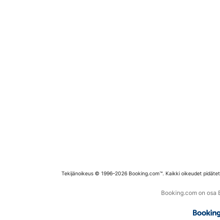
Tekijänoikeus © 1996–2026 Booking.com™. Kaikki oikeudet pidäte
Booking.com on osa Bo