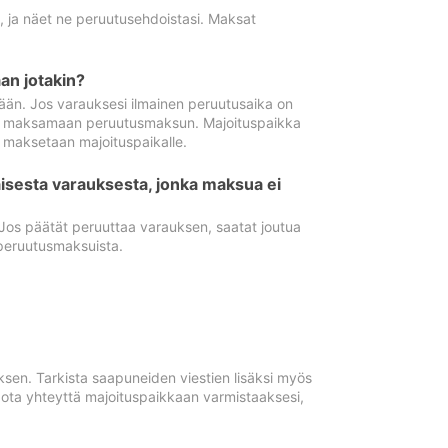
ä, ja näet ne peruutusehdoistasi. Maksat
n jotakin?
ään. Jos varauksesi ilmainen peruutusaika on
utua maksamaan peruutusmaksun. Majoituspaikka
t maksetaan majoituspaikalle.
isesta varauksesta, jonka maksua ei
 Jos päätät peruuttaa varauksen, saatat joutua
peruutusmaksuista.
ksen. Tarkista saapuneiden viestien lisäksi myös
, ota yhteyttä majoituspaikkaan varmistaaksesi,