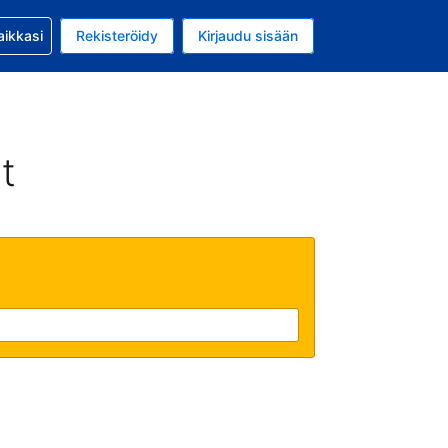
si kanssa
aikkasi
Rekisteröidy
Kirjaudu sisään
a on EUR
li on Suomi
t