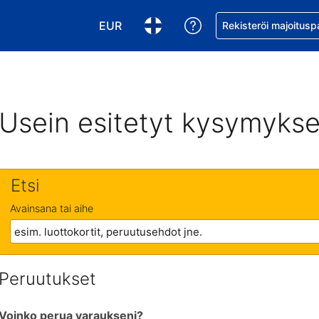
EUR
Pyydä apua varaukse
Rekisteröi majoitusp
Valitse valuutta. Tämänhetkinen valuutt
Valitse kieli. Tämänhetkinen kie
Usein esitetyt kysymykse
Etsi
Avainsana tai aihe
Peruutukset
Voinko perua varaukseni?