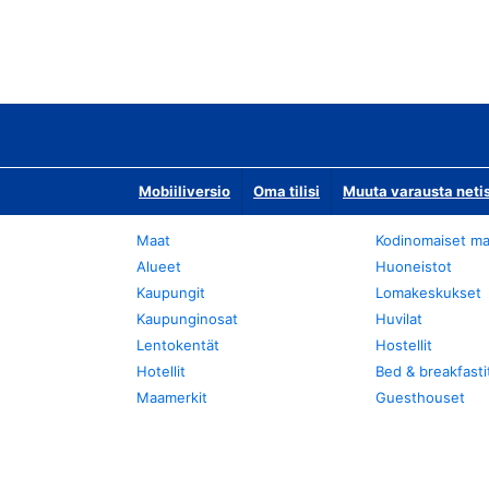
Mobiiliversio
Oma tilisi
Muuta varausta neti
Maat
Kodinomaiset ma
Alueet
Huoneistot
Kaupungit
Lomakeskukset
Kaupunginosat
Huvilat
Lentokentät
Hostellit
Hotellit
Bed & breakfasti
Maamerkit
Guesthouset