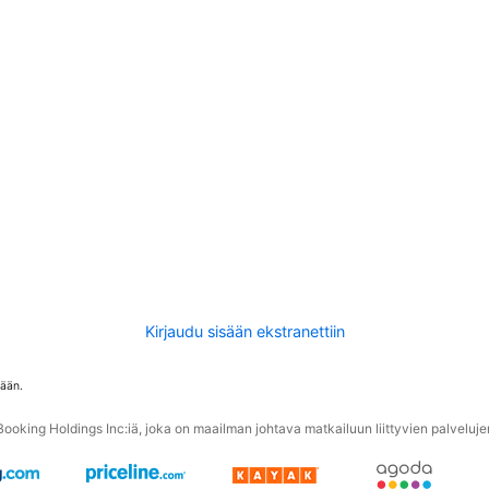
Kirjaudu sisään ekstranettiin
tään.
oking Holdings Inc:iä, joka on maailman johtava matkailuun liittyvien palvelujen 