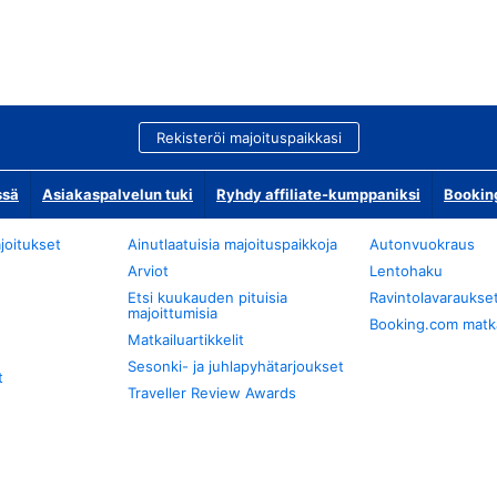
Rekisteröi majoituspaikkasi
ssä
Asiakaspalvelun tuki
Ryhdy affiliate-kumppaniksi
Bookin
joitukset
Ainutlaatuisia majoituspaikkoja
Autonvuokraus
Arviot
Lentohaku
Etsi kuukauden pituisia
Ravintolavaraukse
majoittumisia
Booking.com matkan
Matkailuartikkelit
Sesonki- ja juhlapyhätarjoukset
t
Traveller Review Awards