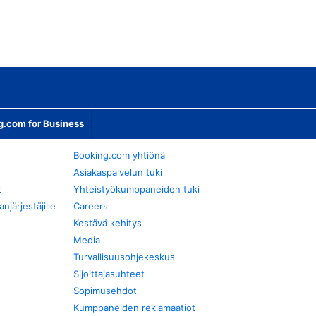
g.com for Business
Booking.com yhtiönä
Asiakaspalvelun tuki
t
Yhteistyökumppaneiden tuki
järjestäjille
Careers
Kestävä kehitys
Media
Turvallisuusohjekeskus
Sijoittajasuhteet
Sopimusehdot
Kumppaneiden reklamaatiot