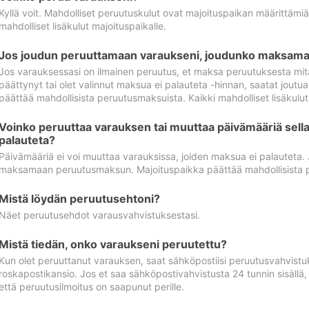
Kyllä voit. Mahdolliset peruutuskulut ovat majoituspaikan määrittämi
mahdolliset lisäkulut majoituspaikalle.
Jos joudun peruuttamaan varaukseni, joudunko maksamaa
Jos varauksessasi on ilmainen peruutus, et maksa peruutuksesta mit
päättynyt tai olet valinnut maksua ei palauteta -hinnan, saatat jo
päättää mahdollisista peruutusmaksuista. Kaikki mahdolliset lisäkulu
Voinko peruuttaa varauksen tai muuttaa päivämääriä sella
palauteta?
Päivämääriä ei voi muuttaa varauksissa, joiden maksua ei palauteta.
maksamaan peruutusmaksun. Majoituspaikka päättää mahdollisista 
Mistä löydän peruutusehtoni?
Näet peruutusehdot varausvahvistuksestasi.
Mistä tiedän, onko varaukseni peruutettu?
Kun olet peruuttanut varauksen, saat sähköpostiisi peruutusvahvistu
roskapostikansio. Jos et saa sähköpostivahvistusta 24 tunnin sisällä
että peruutusilmoitus on saapunut perille.