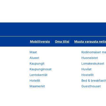
Mobiiliversio
Oma tilisi
Muuta varausta neti
Maat
Kodinomaiset ma
Alueet
Huoneistot
Kaupungit
Lomakeskukset
Kaupunginosat
Huvilat
Lentokentät
Hostellit
Hotellit
Bed & breakfasti
Maamerkit
Guesthouset