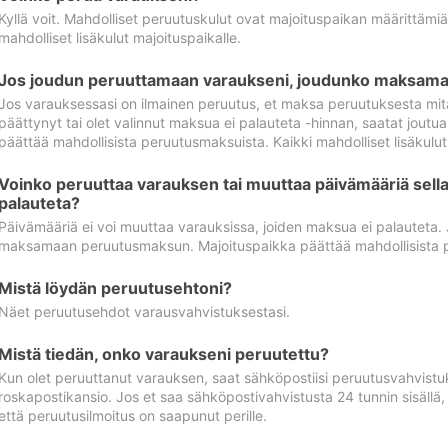
Kyllä voit. Mahdolliset peruutuskulut ovat majoituspaikan määrittämi
mahdolliset lisäkulut majoituspaikalle.
Jos joudun peruuttamaan varaukseni, joudunko maksamaa
Jos varauksessasi on ilmainen peruutus, et maksa peruutuksesta mit
päättynyt tai olet valinnut maksua ei palauteta -hinnan, saatat jo
päättää mahdollisista peruutusmaksuista. Kaikki mahdolliset lisäkulu
Voinko peruuttaa varauksen tai muuttaa päivämääriä sella
palauteta?
Päivämääriä ei voi muuttaa varauksissa, joiden maksua ei palauteta.
maksamaan peruutusmaksun. Majoituspaikka päättää mahdollisista 
Mistä löydän peruutusehtoni?
Näet peruutusehdot varausvahvistuksestasi.
Mistä tiedän, onko varaukseni peruutettu?
Kun olet peruuttanut varauksen, saat sähköpostiisi peruutusvahvistu
roskapostikansio. Jos et saa sähköpostivahvistusta 24 tunnin sisällä
että peruutusilmoitus on saapunut perille.