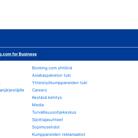
g.com for Business
Booking.com yhtiönä
Asiakaspalvelun tuki
t
Yhteistyökumppaneiden tuki
järjestäjille
Careers
Kestävä kehitys
Media
Turvallisuusohjekeskus
Sijoittajasuhteet
Sopimusehdot
Kumppaneiden reklamaatiot