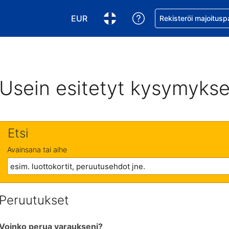
EUR
Pyydä apua varaukse
Rekisteröi majoitusp
Valitse valuutta. Tämänhetkinen valuutt
Valitse kieli. Tämänhetkinen kie
Usein esitetyt kysymykse
Etsi
Avainsana tai aihe
Peruutukset
Voinko perua varaukseni?