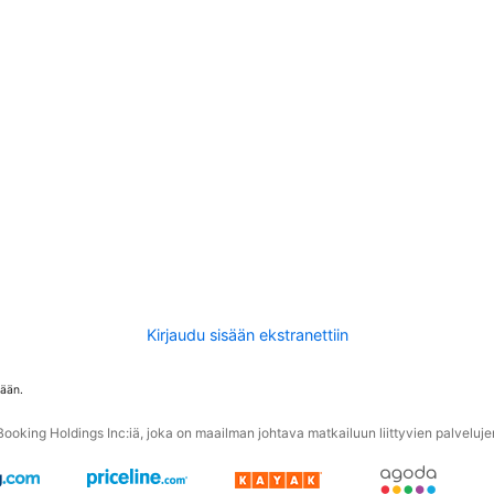
Kirjaudu sisään ekstranettiin
tään.
oking Holdings Inc:iä, joka on maailman johtava matkailuun liittyvien palvelujen 