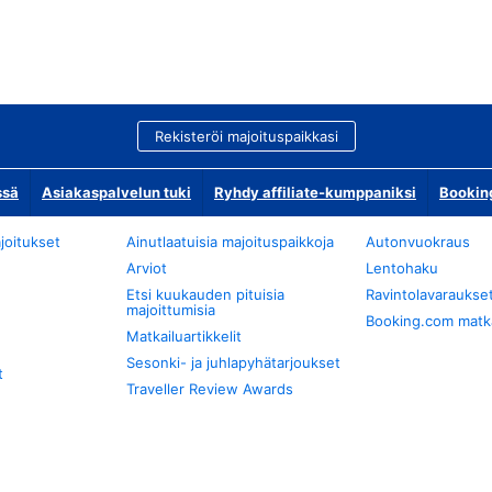
Rekisteröi majoituspaikkasi
ssä
Asiakaspalvelun tuki
Ryhdy affiliate-kumppaniksi
Bookin
joitukset
Ainutlaatuisia majoituspaikkoja
Autonvuokraus
Arviot
Lentohaku
Etsi kuukauden pituisia
Ravintolavaraukse
majoittumisia
Booking.com matkan
Matkailuartikkelit
Sesonki- ja juhlapyhätarjoukset
t
Traveller Review Awards