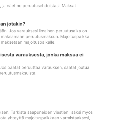
ä, ja näet ne peruutusehdoistasi. Maksat
n jotakin?
ään. Jos varauksesi ilmainen peruutusaika on
utua maksamaan peruutusmaksun. Majoituspaikka
t maksetaan majoituspaikalle.
isesta varauksesta, jonka maksua ei
 Jos päätät peruuttaa varauksen, saatat joutua
peruutusmaksuista.
ksen. Tarkista saapuneiden viestien lisäksi myös
, ota yhteyttä majoituspaikkaan varmistaaksesi,