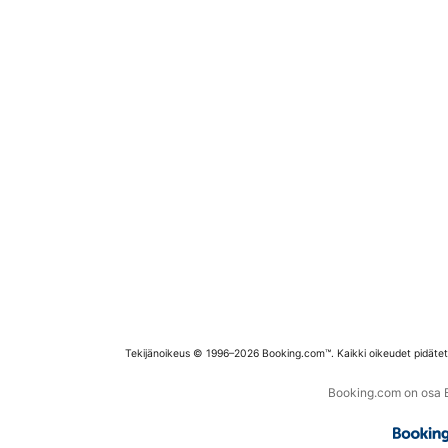
Tekijänoikeus © 1996–2026 Booking.com™. Kaikki oikeudet pidäte
Booking.com on osa Bo