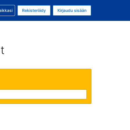
si kanssa
aikkasi
Rekisteröidy
Kirjaudu sisään
a on EUR
li on Suomi
t