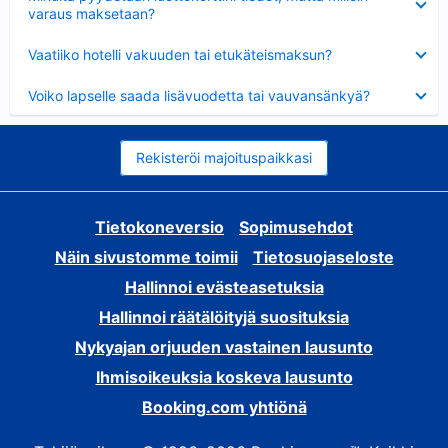
varaus maksetaan?
Lyhennetty
Vaatiiko hotelli vakuuden tai etukäteismaksun?
Lyhennetty
Voiko lapselle saada lisävuodetta tai vauvansänkyä?
Rekisteröi majoituspaikkasi
Tietokoneversio
Sopimusehdot
Näin sivustomme toimii
Tietosuojaseloste
Hallinnoi evästeasetuksia
Hallinnoi räätälöityjä suosituksia
Nykyajan orjuuden vastainen lausunto
Ihmisoikeuksia koskeva lausunto
Booking.com yhtiönä