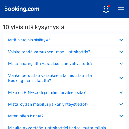
10 yleisintä kysymystä
Lyhennetty
Mitä hintoihin sisältyy?
Lyhennetty
Voinko tehdä varauksen ilman luottokorttia?
Lyhennetty
Mistä tiedän, että varaukseni on vahvistettu?
Lyhennetty
Voinko peruuttaa varaukseni tai muuttaa sitä
Booking.comin kautta?
Lyhennetty
Mikä on PIN-koodi ja mihin tarvitsen sitä?
Lyhennetty
Mistä löydän majoituspaikan yhteystiedot?
Lyhennetty
Miten näen hinnat?
Lyhennetty
Minulta pyydetään luottokorttini tiedot, mutta milloin