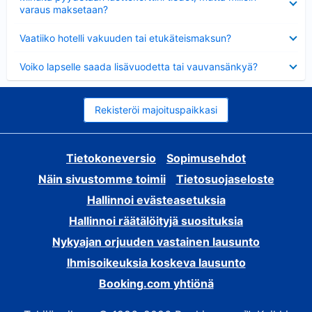
varaus maksetaan?
Lyhennetty
Vaatiiko hotelli vakuuden tai etukäteismaksun?
Lyhennetty
Voiko lapselle saada lisävuodetta tai vauvansänkyä?
Rekisteröi majoituspaikkasi
Tietokoneversio
Sopimusehdot
Näin sivustomme toimii
Tietosuojaseloste
Hallinnoi evästeasetuksia
Hallinnoi räätälöityjä suosituksia
Nykyajan orjuuden vastainen lausunto
Ihmisoikeuksia koskeva lausunto
Booking.com yhtiönä