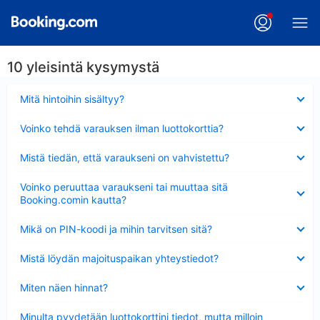
10 yleisintä kysymystä
Lyhennetty
Mitä hintoihin sisältyy?
Lyhennetty
Voinko tehdä varauksen ilman luottokorttia?
Lyhennetty
Mistä tiedän, että varaukseni on vahvistettu?
Lyhennetty
Voinko peruuttaa varaukseni tai muuttaa sitä
Booking.comin kautta?
Lyhennetty
Mikä on PIN-koodi ja mihin tarvitsen sitä?
Lyhennetty
Mistä löydän majoituspaikan yhteystiedot?
Lyhennetty
Miten näen hinnat?
Lyhennetty
Minulta pyydetään luottokorttini tiedot, mutta milloin