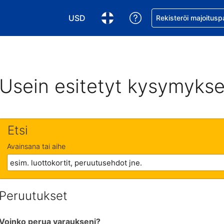
USD
Pyydä apua varaukse
Rekisteröi majoitusp
Valitse valuutta. Tämänhetkinen valuutta
Valitse kieli. Tämänhetkinen kie
Usein esitetyt kysymykse
Etsi
Avainsana tai aihe
Peruutukset
Voinko perua varaukseni?