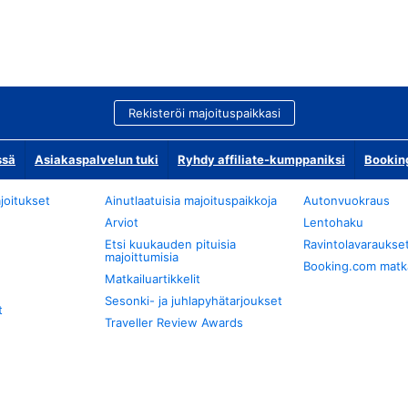
Rekisteröi majoituspaikkasi
ssä
Asiakaspalvelun tuki
Ryhdy affiliate-kumppaniksi
Bookin
joitukset
Ainutlaatuisia majoituspaikkoja
Autonvuokraus
Arviot
Lentohaku
Etsi kuukauden pituisia
Ravintolavaraukse
majoittumisia
Booking.com matkan
Matkailuartikkelit
Sesonki- ja juhlapyhätarjoukset
t
Traveller Review Awards