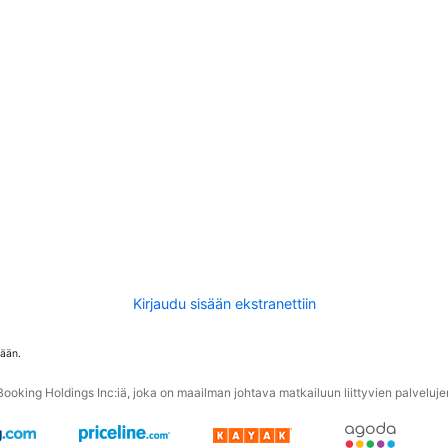
Kirjaudu sisään ekstranettiin
tään.
oking Holdings Inc:iä, joka on maailman johtava matkailuun liittyvien palvelujen 