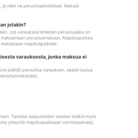
ä, ja näet ne peruutusehdoistasi. Maksat
n jotakin?
ään. Jos varauksesi ilmainen peruutusaika on
utua maksamaan peruutusmaksun. Majoituspaikka
t maksetaan majoituspaikalle.
isesta varauksesta, jonka maksua ei
 Jos päätät peruuttaa varauksen, saatat joutua
peruutusmaksuista.
ksen. Tarkista saapuneiden viestien lisäksi myös
, ota yhteyttä majoituspaikkaan varmistaaksesi,