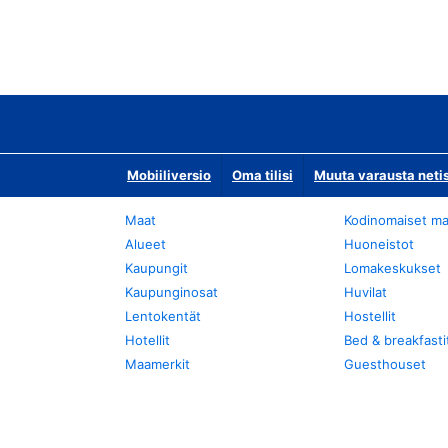
Mobiiliversio
Oma tilisi
Muuta varausta neti
Maat
Kodinomaiset ma
Alueet
Huoneistot
Kaupungit
Lomakeskukset
Kaupunginosat
Huvilat
Lentokentät
Hostellit
Hotellit
Bed & breakfasti
Maamerkit
Guesthouset