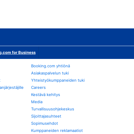
g.com for Business
Booking.com yhtiönä
Asiakaspalvelun tuki
t
Yhteistyökumppaneiden tuki
järjestäjille
Careers
Kestävä kehitys
Media
Turvallisuusohjekeskus
Sijoittajasuhteet
Sopimusehdot
Kumppaneiden reklamaatiot