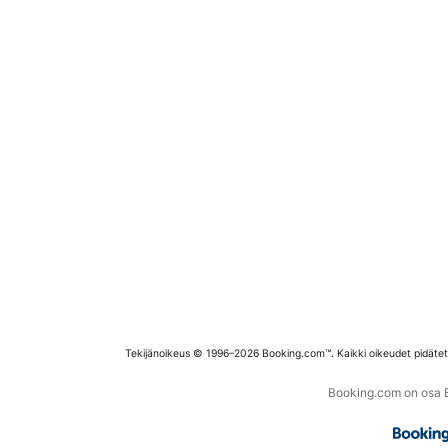
Tekijänoikeus © 1996–2026 Booking.com™. Kaikki oikeudet pidäte
Booking.com on osa Bo