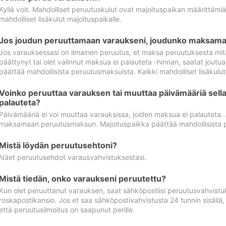
Kyllä voit. Mahdolliset peruutuskulut ovat majoituspaikan määrittämi
mahdolliset lisäkulut majoituspaikalle.
Jos joudun peruuttamaan varaukseni, joudunko maksamaa
Jos varauksessasi on ilmainen peruutus, et maksa peruutuksesta mit
päättynyt tai olet valinnut maksua ei palauteta -hinnan, saatat jo
päättää mahdollisista peruutusmaksuista. Kaikki mahdolliset lisäkulu
Voinko peruuttaa varauksen tai muuttaa päivämääriä sella
palauteta?
Päivämääriä ei voi muuttaa varauksissa, joiden maksua ei palauteta.
maksamaan peruutusmaksun. Majoituspaikka päättää mahdollisista 
Mistä löydän peruutusehtoni?
Näet peruutusehdot varausvahvistuksestasi.
Mistä tiedän, onko varaukseni peruutettu?
Kun olet peruuttanut varauksen, saat sähköpostiisi peruutusvahvistu
roskapostikansio. Jos et saa sähköpostivahvistusta 24 tunnin sisällä
että peruutusilmoitus on saapunut perille.