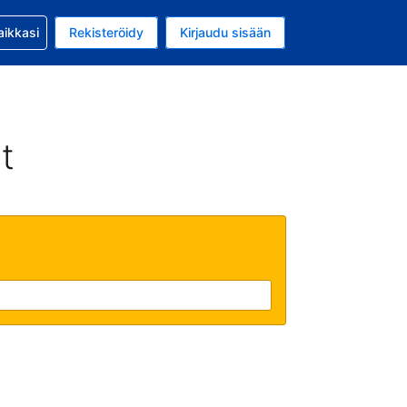
si kanssa
aikkasi
Rekisteröidy
Kirjaudu sisään
 on Yhdysvaltain dollari
li on Suomi
t