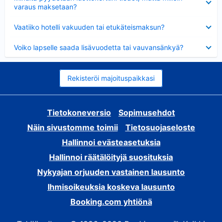
varaus maksetaan?
Lyhennetty
Vaatiiko hotelli vakuuden tai etukäteismaksun?
Lyhennetty
Voiko lapselle saada lisävuodetta tai vauvansänkyä?
Rekisteröi majoituspaikkasi
Tietokoneversio
Sopimusehdot
Näin sivustomme toimii
Tietosuojaseloste
Hallinnoi evästeasetuksia
Hallinnoi räätälöityjä suosituksia
Nykyajan orjuuden vastainen lausunto
Ihmisoikeuksia koskeva lausunto
Booking.com yhtiönä