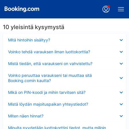
10 yleisintä kysymystä
Lyhennetty
Mitä hintoihin sisältyy?
Lyhennetty
Voinko tehdä varauksen ilman luottokorttia?
Lyhennetty
Mistä tiedän, että varaukseni on vahvistettu?
Lyhennetty
Voinko peruuttaa varaukseni tai muuttaa sitä
Booking.comin kautta?
Lyhennetty
Mikä on PIN-koodi ja mihin tarvitsen sitä?
Lyhennetty
Mistä löydän majoituspaikan yhteystiedot?
Lyhennetty
Miten näen hinnat?
Lyhennetty
Minulta pyydetään luottokorttini tiedot, mutta milloin