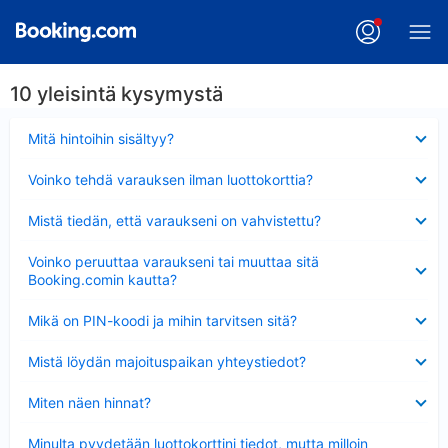
10 yleisintä kysymystä
Lyhennetty
Mitä hintoihin sisältyy?
Lyhennetty
Voinko tehdä varauksen ilman luottokorttia?
Lyhennetty
Mistä tiedän, että varaukseni on vahvistettu?
Lyhennetty
Voinko peruuttaa varaukseni tai muuttaa sitä
Booking.comin kautta?
Lyhennetty
Mikä on PIN-koodi ja mihin tarvitsen sitä?
Lyhennetty
Mistä löydän majoituspaikan yhteystiedot?
Lyhennetty
Miten näen hinnat?
Lyhennetty
Minulta pyydetään luottokorttini tiedot, mutta milloin