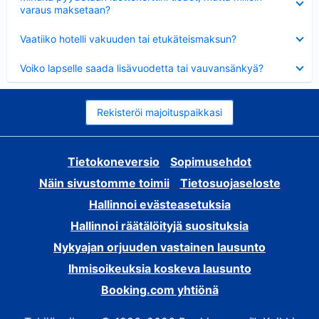
varaus maksetaan?
Lyhennetty
Vaatiiko hotelli vakuuden tai etukäteismaksun?
Lyhennetty
Voiko lapselle saada lisävuodetta tai vauvansänkyä?
Rekisteröi majoituspaikkasi
Tietokoneversio
Sopimusehdot
Näin sivustomme toimii
Tietosuojaseloste
Hallinnoi evästeasetuksia
Hallinnoi räätälöityjä suosituksia
Nykyajan orjuuden vastainen lausunto
Ihmisoikeuksia koskeva lausunto
Booking.com yhtiönä