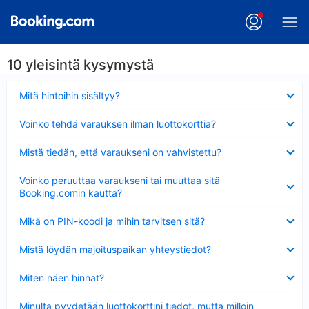
10 yleisintä kysymystä
Lyhennetty
Mitä hintoihin sisältyy?
Lyhennetty
Voinko tehdä varauksen ilman luottokorttia?
Lyhennetty
Mistä tiedän, että varaukseni on vahvistettu?
Lyhennetty
Voinko peruuttaa varaukseni tai muuttaa sitä
Booking.comin kautta?
Lyhennetty
Mikä on PIN-koodi ja mihin tarvitsen sitä?
Lyhennetty
Mistä löydän majoituspaikan yhteystiedot?
Lyhennetty
Miten näen hinnat?
Lyhennetty
Minulta pyydetään luottokorttini tiedot, mutta milloin