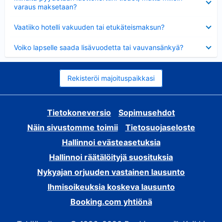
varaus maksetaan?
Lyhennetty
Vaatiiko hotelli vakuuden tai etukäteismaksun?
Lyhennetty
Voiko lapselle saada lisävuodetta tai vauvansänkyä?
Rekisteröi majoituspaikkasi
Tietokoneversio
Sopimusehdot
Näin sivustomme toimii
Tietosuojaseloste
Hallinnoi evästeasetuksia
Hallinnoi räätälöityjä suosituksia
Nykyajan orjuuden vastainen lausunto
Ihmisoikeuksia koskeva lausunto
Booking.com yhtiönä