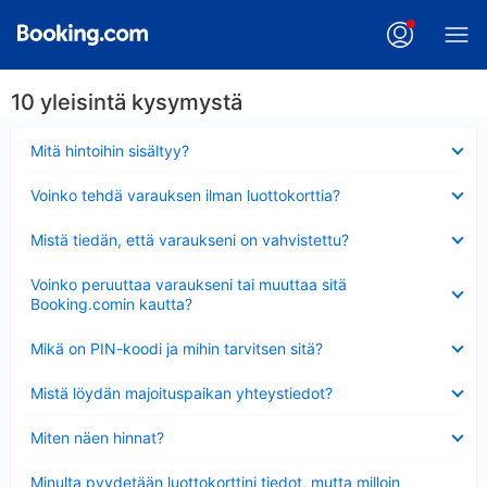
10 yleisintä kysymystä
Lyhennetty
Mitä hintoihin sisältyy?
Lyhennetty
Voinko tehdä varauksen ilman luottokorttia?
Lyhennetty
Mistä tiedän, että varaukseni on vahvistettu?
Lyhennetty
Voinko peruuttaa varaukseni tai muuttaa sitä
Booking.comin kautta?
Lyhennetty
Mikä on PIN-koodi ja mihin tarvitsen sitä?
Lyhennetty
Mistä löydän majoituspaikan yhteystiedot?
Lyhennetty
Miten näen hinnat?
Lyhennetty
Minulta pyydetään luottokorttini tiedot, mutta milloin