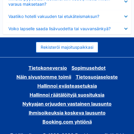
varaus maksetaan?
Lyhennetty
Vaatiiko hotelli vakuuden tai etukäteismaksun?
Lyhennetty
Voiko lapselle saada lisävuodetta tai vauvansänkyä?
Rekisteröi majoituspaikkasi
Tietokoneversio
Sopimusehdot
Näin sivustomme toimii
Tietosuojaseloste
Hallinnoi evästeasetuksia
Hallinnoi räätälöityjä suosituksia
Nykyajan orjuuden vastainen lausunto
Ihmisoikeuksia koskeva lausunto
Booking.com yhtiönä