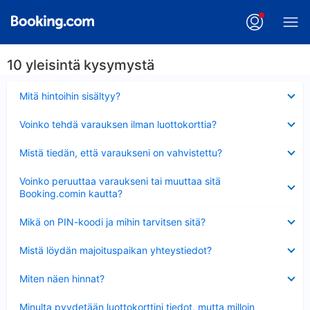
10 yleisintä kysymystä
Lyhennetty
Mitä hintoihin sisältyy?
Lyhennetty
Voinko tehdä varauksen ilman luottokorttia?
Lyhennetty
Mistä tiedän, että varaukseni on vahvistettu?
Lyhennetty
Voinko peruuttaa varaukseni tai muuttaa sitä
Booking.comin kautta?
Lyhennetty
Mikä on PIN-koodi ja mihin tarvitsen sitä?
Lyhennetty
Mistä löydän majoituspaikan yhteystiedot?
Lyhennetty
Miten näen hinnat?
Lyhennetty
Minulta pyydetään luottokorttini tiedot, mutta milloin