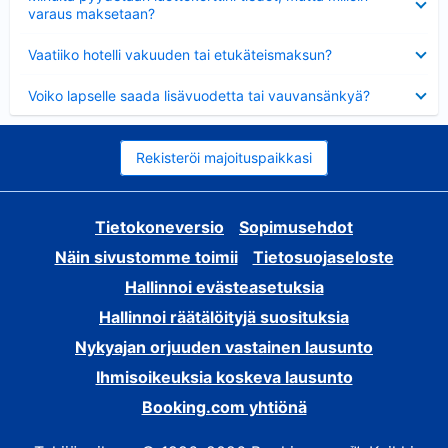
varaus maksetaan?
Lyhennetty
Vaatiiko hotelli vakuuden tai etukäteismaksun?
Lyhennetty
Voiko lapselle saada lisävuodetta tai vauvansänkyä?
Rekisteröi majoituspaikkasi
Tietokoneversio
Sopimusehdot
Näin sivustomme toimii
Tietosuojaseloste
Hallinnoi evästeasetuksia
Hallinnoi räätälöityjä suosituksia
Nykyajan orjuuden vastainen lausunto
Ihmisoikeuksia koskeva lausunto
Booking.com yhtiönä