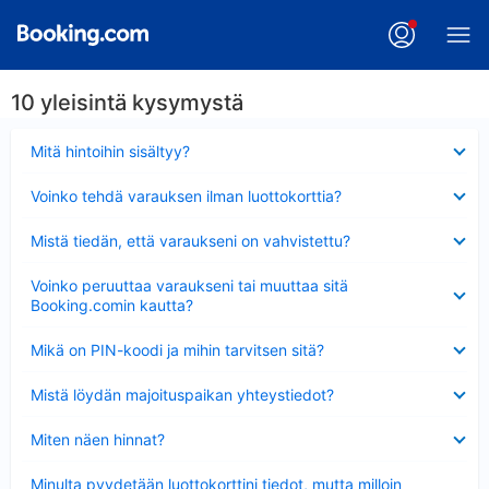
10 yleisintä kysymystä
Lyhennetty
Mitä hintoihin sisältyy?
Lyhennetty
Voinko tehdä varauksen ilman luottokorttia?
Lyhennetty
Mistä tiedän, että varaukseni on vahvistettu?
Lyhennetty
Voinko peruuttaa varaukseni tai muuttaa sitä
Booking.comin kautta?
Lyhennetty
Mikä on PIN-koodi ja mihin tarvitsen sitä?
Lyhennetty
Mistä löydän majoituspaikan yhteystiedot?
Lyhennetty
Miten näen hinnat?
Lyhennetty
Minulta pyydetään luottokorttini tiedot, mutta milloin