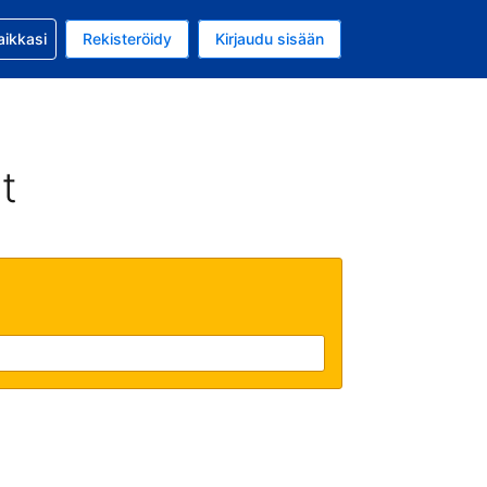
si kanssa
aikkasi
Rekisteröidy
Kirjaudu sisään
 on Yhdysvaltain dollari
li on Suomi
t