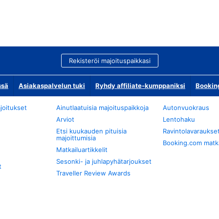
Rekisteröi majoituspaikkasi
ssä
Asiakaspalvelun tuki
Ryhdy affiliate-kumppaniksi
Bookin
joitukset
Ainutlaatuisia majoituspaikkoja
Autonvuokraus
Arviot
Lentohaku
Etsi kuukauden pituisia
Ravintolavaraukse
majoittumisia
Booking.com matkan
Matkailuartikkelit
Sesonki- ja juhlapyhätarjoukset
t
Traveller Review Awards