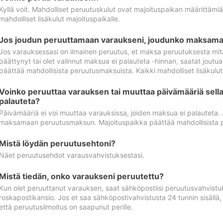
Kyllä voit. Mahdolliset peruutuskulut ovat majoituspaikan määrittämi
mahdolliset lisäkulut majoituspaikalle.
Jos joudun peruuttamaan varaukseni, joudunko maksamaa
Jos varauksessasi on ilmainen peruutus, et maksa peruutuksesta mit
päättynyt tai olet valinnut maksua ei palauteta -hinnan, saatat jo
päättää mahdollisista peruutusmaksuista. Kaikki mahdolliset lisäkulu
Voinko peruuttaa varauksen tai muuttaa päivämääriä sella
palauteta?
Päivämääriä ei voi muuttaa varauksissa, joiden maksua ei palauteta.
maksamaan peruutusmaksun. Majoituspaikka päättää mahdollisista 
Mistä löydän peruutusehtoni?
Näet peruutusehdot varausvahvistuksestasi.
Mistä tiedän, onko varaukseni peruutettu?
Kun olet peruuttanut varauksen, saat sähköpostiisi peruutusvahvistu
roskapostikansio. Jos et saa sähköpostivahvistusta 24 tunnin sisällä
että peruutusilmoitus on saapunut perille.