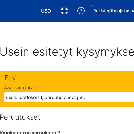
USD
Pyydä apua varaukse
Rekisteröi majoitusp
Valitse valuutta. Tämänhetkinen valuutta
Valitse kieli. Tämänhetkinen kie
Usein esitetyt kysymykse
Etsi
Avainsana tai aihe
Peruutukset
Voinko perua varaukseni?