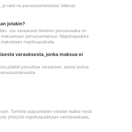
ä, ja näet ne peruutusehdoistasi. Maksat
n jotakin?
ään. Jos varauksesi ilmainen peruutusaika on
utua maksamaan peruutusmaksun. Majoituspaikka
t maksetaan majoituspaikalle.
isesta varauksesta, jonka maksua ei
 Jos päätät peruuttaa varauksen, saatat joutua
peruutusmaksuista.
ksen. Tarkista saapuneiden viestien lisäksi myös
, ota yhteyttä majoituspaikkaan varmistaaksesi,