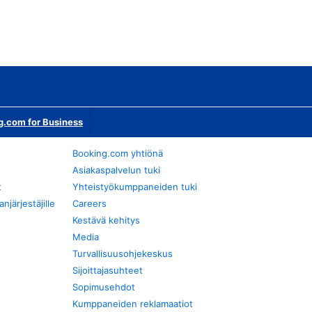
g.com for Business
Booking.com yhtiönä
Asiakaspalvelun tuki
t
Yhteistyökumppaneiden tuki
järjestäjille
Careers
Kestävä kehitys
Media
Turvallisuusohjekeskus
Sijoittajasuhteet
Sopimusehdot
Kumppaneiden reklamaatiot