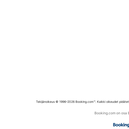
Tekijänoikeus © 1996–2026 Booking.com™. Kaikki oikeudet pidäte
Booking.com on osa Bo