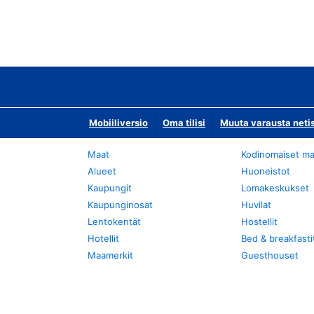
Mobiiliversio
Oma tilisi
Muuta varausta neti
Maat
Kodinomaiset ma
Alueet
Huoneistot
Kaupungit
Lomakeskukset
Kaupunginosat
Huvilat
Lentokentät
Hostellit
Hotellit
Bed & breakfasti
Maamerkit
Guesthouset