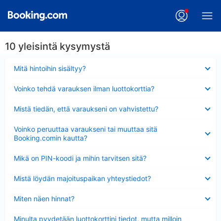
10 yleisintä kysymystä
Lyhennetty
Mitä hintoihin sisältyy?
Lyhennetty
Voinko tehdä varauksen ilman luottokorttia?
Lyhennetty
Mistä tiedän, että varaukseni on vahvistettu?
Lyhennetty
Voinko peruuttaa varaukseni tai muuttaa sitä
Booking.comin kautta?
Lyhennetty
Mikä on PIN-koodi ja mihin tarvitsen sitä?
Lyhennetty
Mistä löydän majoituspaikan yhteystiedot?
Lyhennetty
Miten näen hinnat?
Lyhennetty
Minulta pyydetään luottokorttini tiedot, mutta milloin