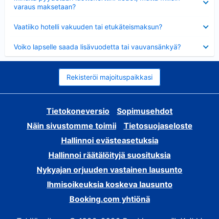
varaus maksetaan?
Lyhennetty
Vaatiiko hotelli vakuuden tai etukäteismaksun?
Lyhennetty
Voiko lapselle saada lisävuodetta tai vauvansänkyä?
Rekisteröi majoituspaikkasi
Tietokoneversio
Sopimusehdot
Näin sivustomme toimii
Tietosuojaseloste
Hallinnoi evästeasetuksia
Hallinnoi räätälöityjä suosituksia
Nykyajan orjuuden vastainen lausunto
Ihmisoikeuksia koskeva lausunto
Booking.com yhtiönä