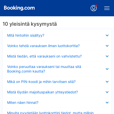
10 yleisintä kysymystä
Lyhennetty
Mitä hintoihin sisältyy?
Lyhennetty
Voinko tehdä varauksen ilman luottokorttia?
Lyhennetty
Mistä tiedän, että varaukseni on vahvistettu?
Lyhennetty
Voinko peruuttaa varaukseni tai muuttaa sitä
Booking.comin kautta?
Lyhennetty
Mikä on PIN-koodi ja mihin tarvitsen sitä?
Lyhennetty
Mistä löydän majoituspaikan yhteystiedot?
Lyhennetty
Miten näen hinnat?
Lyhennetty
Minulta pyydetään luottokorttini tiedot, mutta milloin