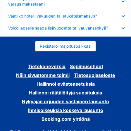
varaus maksetaan?
Lyhennetty
Vaatiiko hotelli vakuuden tai etukäteismaksun?
Lyhennetty
Voiko lapselle saada lisävuodetta tai vauvansänkyä?
Rekisteröi majoituspaikkasi
Tietokoneversio
Sopimusehdot
Näin sivustomme toimii
Tietosuojaseloste
Hallinnoi evästeasetuksia
Hallinnoi räätälöityjä suosituksia
Nykyajan orjuuden vastainen lausunto
Ihmisoikeuksia koskeva lausunto
Booking.com yhtiönä