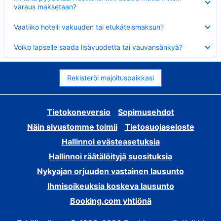
varaus maksetaan?
Lyhennetty
Vaatiiko hotelli vakuuden tai etukäteismaksun?
Lyhennetty
Voiko lapselle saada lisävuodetta tai vauvansänkyä?
Rekisteröi majoituspaikkasi
Tietokoneversio
Sopimusehdot
Näin sivustomme toimii
Tietosuojaseloste
Hallinnoi evästeasetuksia
Hallinnoi räätälöityjä suosituksia
Nykyajan orjuuden vastainen lausunto
Ihmisoikeuksia koskeva lausunto
Booking.com yhtiönä