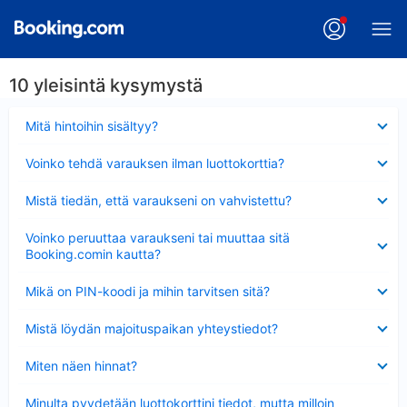
10 yleisintä kysymystä
Lyhennetty
Mitä hintoihin sisältyy?
Lyhennetty
Voinko tehdä varauksen ilman luottokorttia?
Lyhennetty
Mistä tiedän, että varaukseni on vahvistettu?
Lyhennetty
Voinko peruuttaa varaukseni tai muuttaa sitä
Booking.comin kautta?
Lyhennetty
Mikä on PIN-koodi ja mihin tarvitsen sitä?
Lyhennetty
Mistä löydän majoituspaikan yhteystiedot?
Lyhennetty
Miten näen hinnat?
Lyhennetty
Minulta pyydetään luottokorttini tiedot, mutta milloin