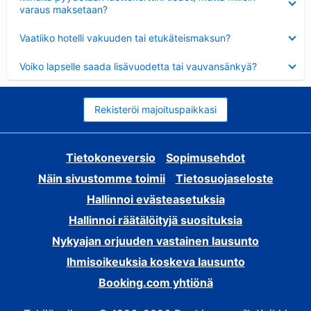
varaus maksetaan?
Lyhennetty
Vaatiiko hotelli vakuuden tai etukäteismaksun?
Lyhennetty
Voiko lapselle saada lisävuodetta tai vauvansänkyä?
Rekisteröi majoituspaikkasi
Tietokoneversio
Sopimusehdot
Näin sivustomme toimii
Tietosuojaseloste
Hallinnoi evästeasetuksia
Hallinnoi räätälöityjä suosituksia
Nykyajan orjuuden vastainen lausunto
Ihmisoikeuksia koskeva lausunto
Booking.com yhtiönä