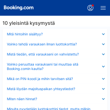
10 yleisintä kysymystä
Lyhennetty
Mitä hintoihin sisältyy?
Lyhennetty
Voinko tehdä varauksen ilman luottokorttia?
Lyhennetty
Mistä tiedän, että varaukseni on vahvistettu?
Lyhennetty
Voinko peruuttaa varaukseni tai muuttaa sitä
Booking.comin kautta?
Lyhennetty
Mikä on PIN-koodi ja mihin tarvitsen sitä?
Lyhennetty
Mistä löydän majoituspaikan yhteystiedot?
Lyhennetty
Miten näen hinnat?
Lyhennetty
Minulta pyydetään luottokorttini tiedot, mutta milloin