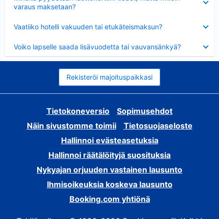
varaus maksetaan?
Lyhennetty
Vaatiiko hotelli vakuuden tai etukäteismaksun?
Lyhennetty
Voiko lapselle saada lisävuodetta tai vauvansänkyä?
Rekisteröi majoituspaikkasi
Tietokoneversio
Sopimusehdot
Näin sivustomme toimii
Tietosuojaseloste
Hallinnoi evästeasetuksia
Hallinnoi räätälöityjä suosituksia
Nykyajan orjuuden vastainen lausunto
Ihmisoikeuksia koskeva lausunto
Booking.com yhtiönä