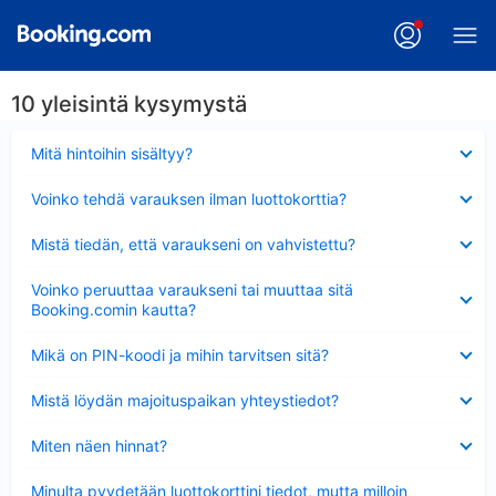
10 yleisintä kysymystä
Lyhennetty
Mitä hintoihin sisältyy?
Lyhennetty
Voinko tehdä varauksen ilman luottokorttia?
Lyhennetty
Mistä tiedän, että varaukseni on vahvistettu?
Lyhennetty
Voinko peruuttaa varaukseni tai muuttaa sitä
Booking.comin kautta?
Lyhennetty
Mikä on PIN-koodi ja mihin tarvitsen sitä?
Lyhennetty
Mistä löydän majoituspaikan yhteystiedot?
Lyhennetty
Miten näen hinnat?
Lyhennetty
Minulta pyydetään luottokorttini tiedot, mutta milloin