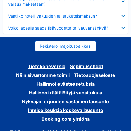
varaus maksetaan?
Lyhennetty
Vaatiiko hotelli vakuuden tai etukäteismaksun?
Lyhennetty
Voiko lapselle saada lisävuodetta tai vauvansänkyä?
Rekisteröi majoituspaikkasi
Tietokoneversio
Sopimusehdot
Näin sivustomme toimii
Tietosuojaseloste
Hallinnoi evästeasetuksia
Hallinnoi räätälöityjä suosituksia
Nykyajan orjuuden vastainen lausunto
Ihmisoikeuksia koskeva lausunto
Booking.com yhtiönä