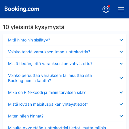
10 yleisintä kysymystä
Lyhennetty
Mitä hintoihin sisältyy?
Lyhennetty
Voinko tehdä varauksen ilman luottokorttia?
Lyhennetty
Mistä tiedän, että varaukseni on vahvistettu?
Lyhennetty
Voinko peruuttaa varaukseni tai muuttaa sitä
Booking.comin kautta?
Lyhennetty
Mikä on PIN-koodi ja mihin tarvitsen sitä?
Lyhennetty
Mistä löydän majoituspaikan yhteystiedot?
Lyhennetty
Miten näen hinnat?
Lyhennetty
Minulta pyydetään luottokorttini tiedot, mutta milloin