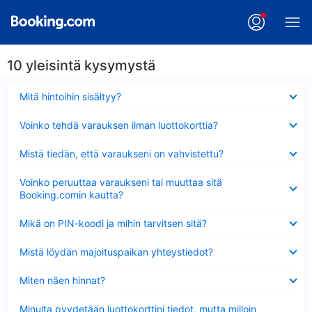
10 yleisintä kysymystä
Lyhennetty
Mitä hintoihin sisältyy?
Lyhennetty
Voinko tehdä varauksen ilman luottokorttia?
Lyhennetty
Mistä tiedän, että varaukseni on vahvistettu?
Lyhennetty
Voinko peruuttaa varaukseni tai muuttaa sitä
Booking.comin kautta?
Lyhennetty
Mikä on PIN-koodi ja mihin tarvitsen sitä?
Lyhennetty
Mistä löydän majoituspaikan yhteystiedot?
Lyhennetty
Miten näen hinnat?
Lyhennetty
Minulta pyydetään luottokorttini tiedot, mutta milloin