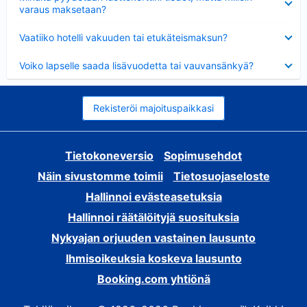
varaus maksetaan?
Lyhennetty
Vaatiiko hotelli vakuuden tai etukäteismaksun?
Lyhennetty
Voiko lapselle saada lisävuodetta tai vauvansänkyä?
Rekisteröi majoituspaikkasi
Tietokoneversio
Sopimusehdot
Näin sivustomme toimii
Tietosuojaseloste
Hallinnoi evästeasetuksia
Hallinnoi räätälöityjä suosituksia
Nykyajan orjuuden vastainen lausunto
Ihmisoikeuksia koskeva lausunto
Booking.com yhtiönä