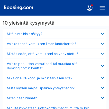
10 yleisintä kysymystä
Lyhennetty
Mitä hintoihin sisältyy?
Lyhennetty
Voinko tehdä varauksen ilman luottokorttia?
Lyhennetty
Mistä tiedän, että varaukseni on vahvistettu?
Lyhennetty
Voinko peruuttaa varaukseni tai muuttaa sitä
Booking.comin kautta?
Lyhennetty
Mikä on PIN-koodi ja mihin tarvitsen sitä?
Lyhennetty
Mistä löydän majoituspaikan yhteystiedot?
Lyhennetty
Miten näen hinnat?
Lyhennetty
Minulta pyydetään luottokorttini tiedot, mutta milloin