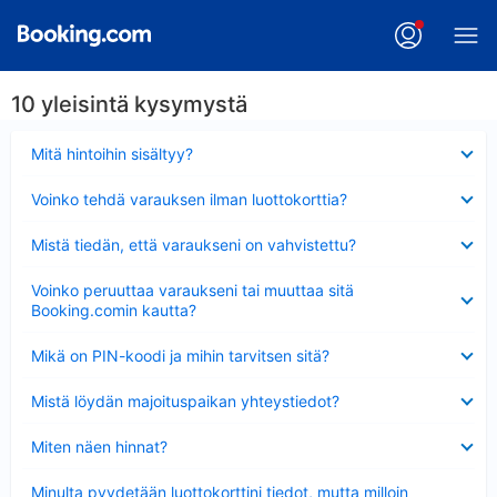
10 yleisintä kysymystä
Lyhennetty
Mitä hintoihin sisältyy?
Lyhennetty
Voinko tehdä varauksen ilman luottokorttia?
Lyhennetty
Mistä tiedän, että varaukseni on vahvistettu?
Lyhennetty
Voinko peruuttaa varaukseni tai muuttaa sitä
Booking.comin kautta?
Lyhennetty
Mikä on PIN-koodi ja mihin tarvitsen sitä?
Lyhennetty
Mistä löydän majoituspaikan yhteystiedot?
Lyhennetty
Miten näen hinnat?
Lyhennetty
Minulta pyydetään luottokorttini tiedot, mutta milloin