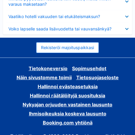
varaus maksetaan?
Lyhennetty
Vaatiiko hotelli vakuuden tai etukäteismaksun?
Lyhennetty
Voiko lapselle saada lisävuodetta tai vauvansänkyä?
Rekisteröi majoituspaikkasi
Tietokoneversio
Sopimusehdot
Näin sivustomme toimii
Tietosuojaseloste
Hallinnoi evästeasetuksia
Hallinnoi räätälöityjä suosituksia
Nykyajan orjuuden vastainen lausunto
Ihmisoikeuksia koskeva lausunto
Booking.com yhtiönä