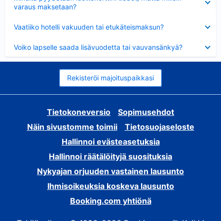
varaus maksetaan?
Lyhennetty
Vaatiiko hotelli vakuuden tai etukäteismaksun?
Lyhennetty
Voiko lapselle saada lisävuodetta tai vauvansänkyä?
Rekisteröi majoituspaikkasi
Tietokoneversio
Sopimusehdot
Näin sivustomme toimii
Tietosuojaseloste
Hallinnoi evästeasetuksia
Hallinnoi räätälöityjä suosituksia
Nykyajan orjuuden vastainen lausunto
Ihmisoikeuksia koskeva lausunto
Booking.com yhtiönä