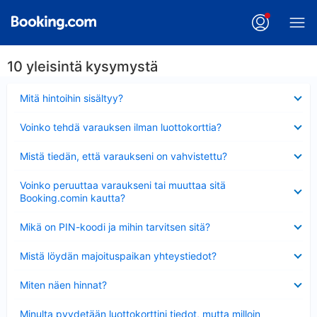
10 yleisintä kysymystä
Lyhennetty
Mitä hintoihin sisältyy?
Lyhennetty
Voinko tehdä varauksen ilman luottokorttia?
Lyhennetty
Mistä tiedän, että varaukseni on vahvistettu?
Lyhennetty
Voinko peruuttaa varaukseni tai muuttaa sitä
Booking.comin kautta?
Lyhennetty
Mikä on PIN-koodi ja mihin tarvitsen sitä?
Lyhennetty
Mistä löydän majoituspaikan yhteystiedot?
Lyhennetty
Miten näen hinnat?
Lyhennetty
Minulta pyydetään luottokorttini tiedot, mutta milloin