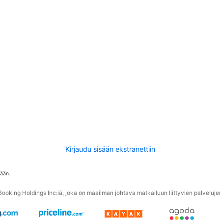
Kirjaudu sisään ekstranettiin
tään.
oking Holdings Inc:iä, joka on maailman johtava matkailuun liittyvien palvelujen 