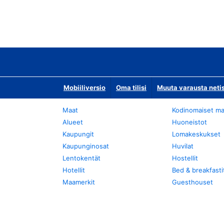
Mobiiliversio
Oma tilisi
Muuta varausta neti
Maat
Kodinomaiset ma
Alueet
Huoneistot
Kaupungit
Lomakeskukset
Kaupunginosat
Huvilat
Lentokentät
Hostellit
Hotellit
Bed & breakfasti
Maamerkit
Guesthouset