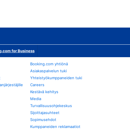
g.com for Business
Booking.com yhtiönä
Asiakaspalvelun tuki
t
Yhteistyökumppaneiden tuki
järjestäjille
Careers
Kestävä kehitys
Media
Turvallisuusohjekeskus
Sijoittajasuhteet
Sopimusehdot
Kumppaneiden reklamaatiot