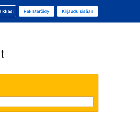
si kanssa
aikkasi
Rekisteröidy
Kirjaudu sisään
 on Yhdysvaltain dollari
li on Suomi
t