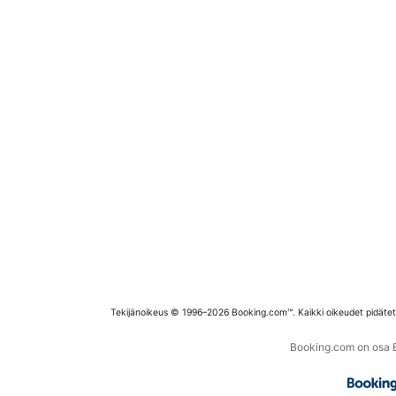
Tekijänoikeus © 1996–2026 Booking.com™. Kaikki oikeudet pidäte
Booking.com on osa Bo