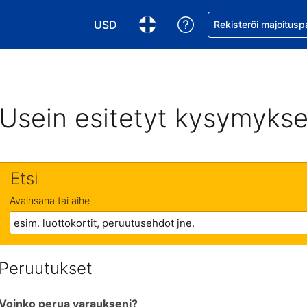
USD
Pyydä apua varaukse
Rekisteröi majoitusp
Valitse valuutta. Tämänhetkinen valuutta
Valitse kieli. Tämänhetkinen kie
Usein esitetyt kysymykse
Etsi
Avainsana tai aihe
Peruutukset
Voinko perua varaukseni?