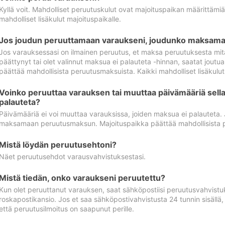
Kyllä voit. Mahdolliset peruutuskulut ovat majoituspaikan määrittämi
mahdolliset lisäkulut majoituspaikalle.
Jos joudun peruuttamaan varaukseni, joudunko maksamaa
Jos varauksessasi on ilmainen peruutus, et maksa peruutuksesta mit
päättynyt tai olet valinnut maksua ei palauteta -hinnan, saatat jo
päättää mahdollisista peruutusmaksuista. Kaikki mahdolliset lisäkulu
Voinko peruuttaa varauksen tai muuttaa päivämääriä sella
palauteta?
Päivämääriä ei voi muuttaa varauksissa, joiden maksua ei palauteta.
maksamaan peruutusmaksun. Majoituspaikka päättää mahdollisista 
Mistä löydän peruutusehtoni?
Näet peruutusehdot varausvahvistuksestasi.
Mistä tiedän, onko varaukseni peruutettu?
Kun olet peruuttanut varauksen, saat sähköpostiisi peruutusvahvistu
roskapostikansio. Jos et saa sähköpostivahvistusta 24 tunnin sisällä
että peruutusilmoitus on saapunut perille.