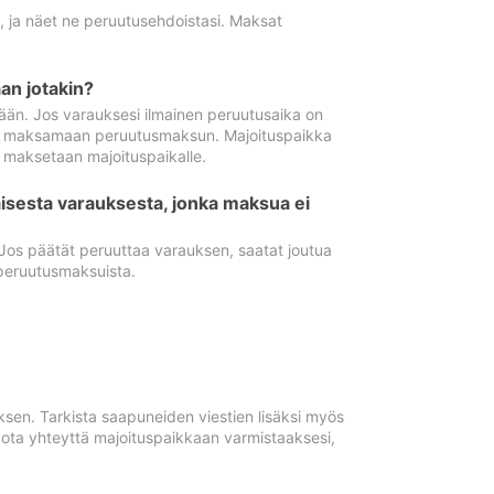
ä, ja näet ne peruutusehdoistasi. Maksat
n jotakin?
ään. Jos varauksesi ilmainen peruutusaika on
utua maksamaan peruutusmaksun. Majoituspaikka
t maksetaan majoituspaikalle.
isesta varauksesta, jonka maksua ei
 Jos päätät peruuttaa varauksen, saatat joutua
peruutusmaksuista.
ksen. Tarkista saapuneiden viestien lisäksi myös
, ota yhteyttä majoituspaikkaan varmistaaksesi,