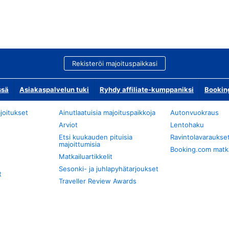
Rekisteröi majoituspaikkasi
ssä
Asiakaspalvelun tuki
Ryhdy affiliate-kumppaniksi
Bookin
joitukset
Ainutlaatuisia majoituspaikkoja
Autonvuokraus
Arviot
Lentohaku
Etsi kuukauden pituisia
Ravintolavaraukse
majoittumisia
Booking.com matkan
Matkailuartikkelit
Sesonki- ja juhlapyhätarjoukset
t
Traveller Review Awards