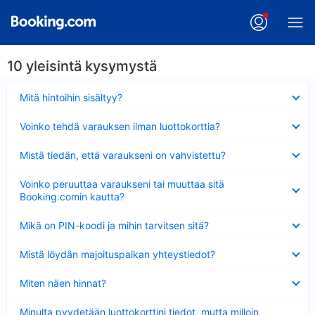
10 yleisintä kysymystä
Lyhennetty
Mitä hintoihin sisältyy?
Lyhennetty
Voinko tehdä varauksen ilman luottokorttia?
Lyhennetty
Mistä tiedän, että varaukseni on vahvistettu?
Lyhennetty
Voinko peruuttaa varaukseni tai muuttaa sitä
Booking.comin kautta?
Lyhennetty
Mikä on PIN-koodi ja mihin tarvitsen sitä?
Lyhennetty
Mistä löydän majoituspaikan yhteystiedot?
Lyhennetty
Miten näen hinnat?
Lyhennetty
Minulta pyydetään luottokorttini tiedot, mutta milloin