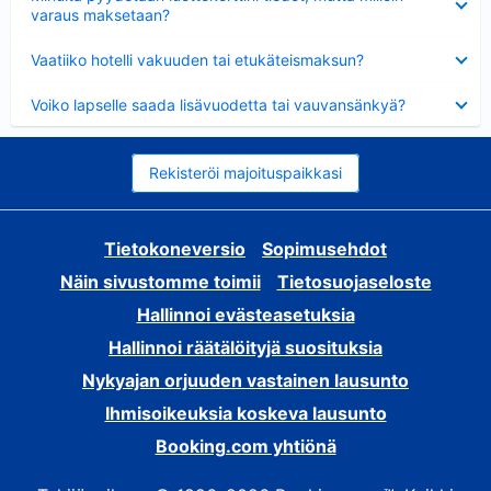
varaus maksetaan?
Lyhennetty
Vaatiiko hotelli vakuuden tai etukäteismaksun?
Lyhennetty
Voiko lapselle saada lisävuodetta tai vauvansänkyä?
Rekisteröi majoituspaikkasi
Tietokoneversio
Sopimusehdot
Näin sivustomme toimii
Tietosuojaseloste
Hallinnoi evästeasetuksia
Hallinnoi räätälöityjä suosituksia
Nykyajan orjuuden vastainen lausunto
Ihmisoikeuksia koskeva lausunto
Booking.com yhtiönä