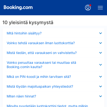
10 yleisintä kysymystä
Lyhennetty
Mitä hintoihin sisältyy?
Lyhennetty
Voinko tehdä varauksen ilman luottokorttia?
Lyhennetty
Mistä tiedän, että varaukseni on vahvistettu?
Lyhennetty
Voinko peruuttaa varaukseni tai muuttaa sitä
Booking.comin kautta?
Lyhennetty
Mikä on PIN-koodi ja mihin tarvitsen sitä?
Lyhennetty
Mistä löydän majoituspaikan yhteystiedot?
Lyhennetty
Miten näen hinnat?
Lyhennetty
Minulta pyydetään luottokorttini tiedot, mutta milloin