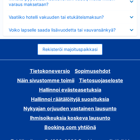
varaus maksetaan?
Lyhennetty
Vaatiiko hotelli vakuuden tai etukäteismaksun?
Lyhennetty
Voiko lapselle saada lisävuodetta tai vauvansänkyä?
Rekisteröi majoituspaikkasi
Tietokoneversio
Sopimusehdot
Näin sivustomme toimii
Tietosuojaseloste
Hallinnoi evästeasetuksia
Hallinnoi räätälöityjä suosituksia
Nykyajan orjuuden vastainen lausunto
Ihmisoikeuksia koskeva lausunto
Booking.com yhtiönä