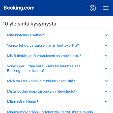
10 yleisintä kysymystä
Lyhennetty
Mitä hintoihin sisältyy?
Lyhennetty
Voinko tehdä varauksen ilman luottokorttia?
Lyhennetty
Mistä tiedän, että varaukseni on vahvistettu?
Lyhennetty
Voinko peruuttaa varaukseni tai muuttaa sitä
Booking.comin kautta?
Lyhennetty
Mikä on PIN-koodi ja mihin tarvitsen sitä?
Lyhennetty
Mistä löydän majoituspaikan yhteystiedot?
Lyhennetty
Miten näen hinnat?
Lyhennetty
Minulta pyydetään luottokorttini tiedot, mutta milloin