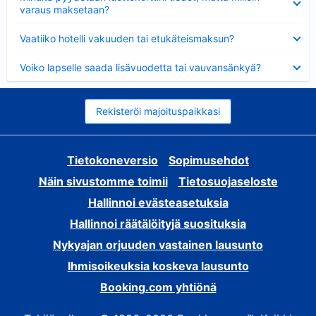
varaus maksetaan?
Lyhennetty
Vaatiiko hotelli vakuuden tai etukäteismaksun?
Lyhennetty
Voiko lapselle saada lisävuodetta tai vauvansänkyä?
Rekisteröi majoituspaikkasi
Tietokoneversio
Sopimusehdot
Näin sivustomme toimii
Tietosuojaseloste
Hallinnoi evästeasetuksia
Hallinnoi räätälöityjä suosituksia
Nykyajan orjuuden vastainen lausunto
Ihmisoikeuksia koskeva lausunto
Booking.com yhtiönä