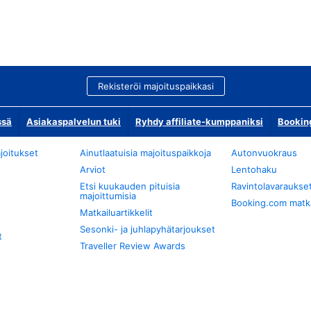
Rekisteröi majoituspaikkasi
ssä
Asiakaspalvelun tuki
Ryhdy affiliate-kumppaniksi
Bookin
joitukset
Ainutlaatuisia majoituspaikkoja
Autonvuokraus
Arviot
Lentohaku
Etsi kuukauden pituisia
Ravintolavaraukse
majoittumisia
Booking.com matkan
Matkailuartikkelit
Sesonki- ja juhlapyhätarjoukset
t
Traveller Review Awards