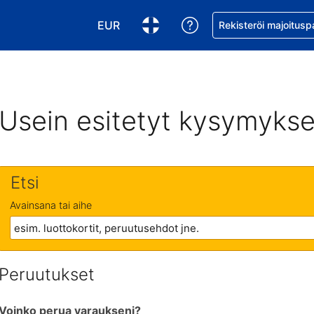
EUR
Pyydä apua varaukse
Rekisteröi majoitusp
Valitse valuutta. Tämänhetkinen valuutt
Valitse kieli. Tämänhetkinen kie
Usein esitetyt kysymykse
Etsi
Avainsana tai aihe
Peruutukset
Voinko perua varaukseni?