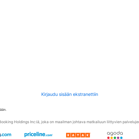
Kirjaudu sisään ekstranettiin
tään.
oking Holdings Inc:iä, joka on maailman johtava matkailuun liittyvien palvelujen 