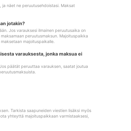
ä, ja näet ne peruutusehdoistasi. Maksat
n jotakin?
ään. Jos varauksesi ilmainen peruutusaika on
utua maksamaan peruutusmaksun. Majoituspaikka
t maksetaan majoituspaikalle.
isesta varauksesta, jonka maksua ei
 Jos päätät peruuttaa varauksen, saatat joutua
peruutusmaksuista.
ksen. Tarkista saapuneiden viestien lisäksi myös
, ota yhteyttä majoituspaikkaan varmistaaksesi,