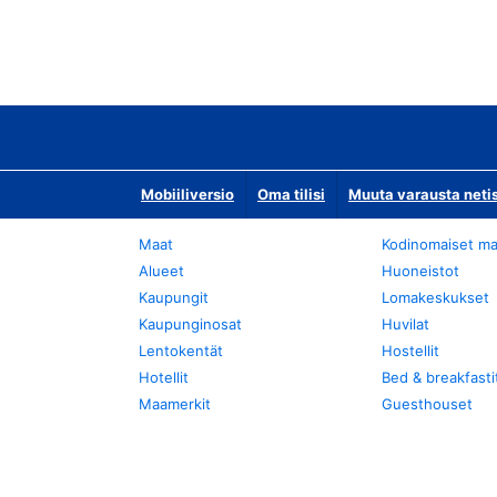
Mobiiliversio
Oma tilisi
Muuta varausta neti
Maat
Kodinomaiset ma
Alueet
Huoneistot
Kaupungit
Lomakeskukset
Kaupunginosat
Huvilat
Lentokentät
Hostellit
Hotellit
Bed & breakfasti
Maamerkit
Guesthouset