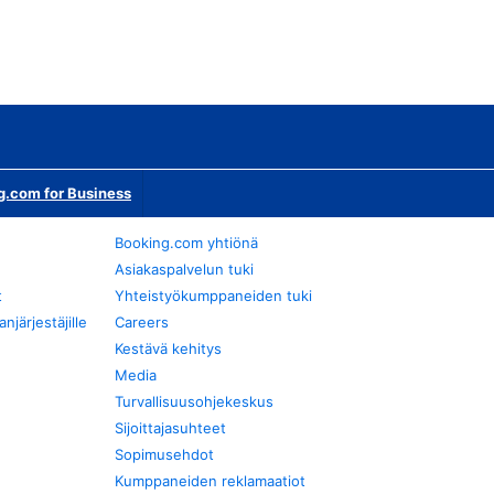
g.com for Business
Booking.com yhtiönä
Asiakaspalvelun tuki
t
Yhteistyökumppaneiden tuki
järjestäjille
Careers
Kestävä kehitys
Media
Turvallisuusohjekeskus
Sijoittajasuhteet
Sopimusehdot
Kumppaneiden reklamaatiot