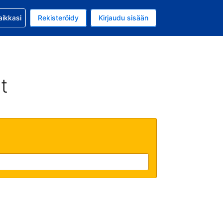
si kanssa
aikkasi
Rekisteröidy
Kirjaudu sisään
a on EUR
li on Suomi
t