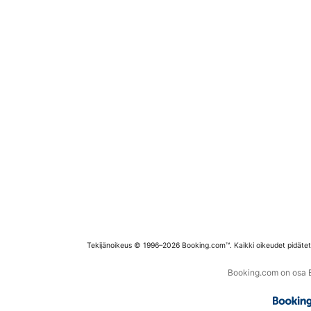
Tekijänoikeus © 1996–2026 Booking.com™. Kaikki oikeudet pidäte
Booking.com on osa Bo