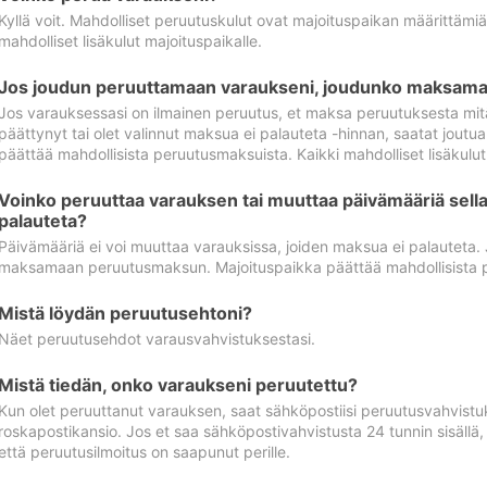
Kyllä voit. Mahdolliset peruutuskulut ovat majoituspaikan määrittämi
mahdolliset lisäkulut majoituspaikalle.
Jos joudun peruuttamaan varaukseni, joudunko maksamaa
Jos varauksessasi on ilmainen peruutus, et maksa peruutuksesta mit
päättynyt tai olet valinnut maksua ei palauteta -hinnan, saatat jo
päättää mahdollisista peruutusmaksuista. Kaikki mahdolliset lisäkulu
Voinko peruuttaa varauksen tai muuttaa päivämääriä sella
palauteta?
Päivämääriä ei voi muuttaa varauksissa, joiden maksua ei palauteta.
maksamaan peruutusmaksun. Majoituspaikka päättää mahdollisista 
Mistä löydän peruutusehtoni?
Näet peruutusehdot varausvahvistuksestasi.
Mistä tiedän, onko varaukseni peruutettu?
Kun olet peruuttanut varauksen, saat sähköpostiisi peruutusvahvistu
roskapostikansio. Jos et saa sähköpostivahvistusta 24 tunnin sisällä
että peruutusilmoitus on saapunut perille.