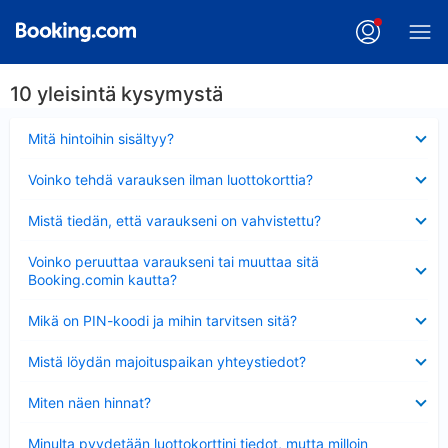
10 yleisintä kysymystä
Lyhennetty
Mitä hintoihin sisältyy?
Lyhennetty
Voinko tehdä varauksen ilman luottokorttia?
Lyhennetty
Mistä tiedän, että varaukseni on vahvistettu?
Lyhennetty
Voinko peruuttaa varaukseni tai muuttaa sitä
Booking.comin kautta?
Lyhennetty
Mikä on PIN-koodi ja mihin tarvitsen sitä?
Lyhennetty
Mistä löydän majoituspaikan yhteystiedot?
Lyhennetty
Miten näen hinnat?
Lyhennetty
Minulta pyydetään luottokorttini tiedot, mutta milloin