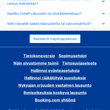
varaus maksetaan?
Lyhennetty
Vaatiiko hotelli vakuuden tai etukäteismaksun?
Lyhennetty
Voiko lapselle saada lisävuodetta tai vauvansänkyä?
Rekisteröi majoituspaikkasi
Tietokoneversio
Sopimusehdot
Näin sivustomme toimii
Tietosuojaseloste
Hallinnoi evästeasetuksia
Hallinnoi räätälöityjä suosituksia
Nykyajan orjuuden vastainen lausunto
Ihmisoikeuksia koskeva lausunto
Booking.com yhtiönä