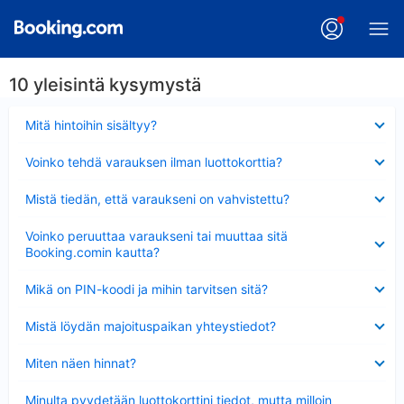
10 yleisintä kysymystä
Lyhennetty
Mitä hintoihin sisältyy?
Lyhennetty
Voinko tehdä varauksen ilman luottokorttia?
Lyhennetty
Mistä tiedän, että varaukseni on vahvistettu?
Lyhennetty
Voinko peruuttaa varaukseni tai muuttaa sitä
Booking.comin kautta?
Lyhennetty
Mikä on PIN-koodi ja mihin tarvitsen sitä?
Lyhennetty
Mistä löydän majoituspaikan yhteystiedot?
Lyhennetty
Miten näen hinnat?
Lyhennetty
Minulta pyydetään luottokorttini tiedot, mutta milloin