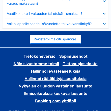
varaus maksetaan?
Lyhennetty
Vaatiiko hotelli vakuuden tai etukäteismaksun?
Lyhennetty
Voiko lapselle saada lisävuodetta tai vauvansänkyä?
Rekisteröi majoituspaikkasi
Tietokoneversio
Sopimusehdot
Näin sivustomme toimii
Tietosuojaseloste
Hallinnoi evästeasetuksia
Hallinnoi räätälöityjä suosituksia
Nykyajan orjuuden vastainen lausunto
Ihmisoikeuksia koskeva lausunto
Booking.com yhtiönä