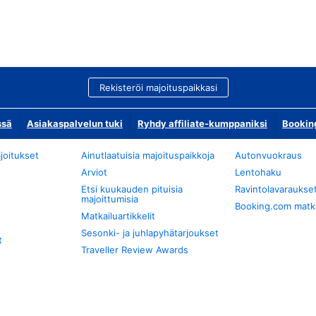
Rekisteröi majoituspaikkasi
ssä
Asiakaspalvelun tuki
Ryhdy affiliate-kumppaniksi
Bookin
joitukset
Ainutlaatuisia majoituspaikkoja
Autonvuokraus
Arviot
Lentohaku
Etsi kuukauden pituisia
Ravintolavaraukse
majoittumisia
Booking.com matkan
Matkailuartikkelit
Sesonki- ja juhlapyhätarjoukset
t
Traveller Review Awards