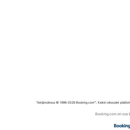
Tekijänoikeus © 1996–2026 Booking.com™. Kaikki oikeudet pidäte
Booking.com on osa Bo