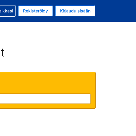
si kanssa
aikkasi
Rekisteröidy
Kirjaudu sisään
a on EUR
li on Suomi
t