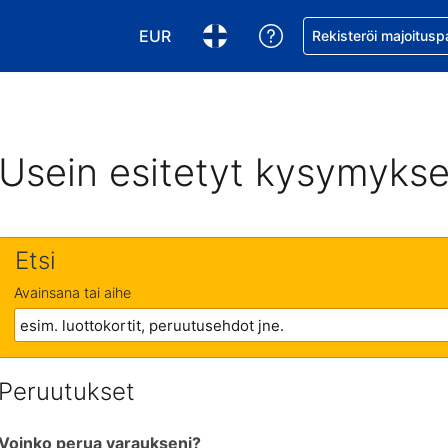
EUR
Pyydä apua varaukse
Rekisteröi majoitusp
Valitse valuutta. Tämänhetkinen valuutt
Valitse kieli. Tämänhetkinen kie
Usein esitetyt kysymykse
Etsi
Avainsana tai aihe
Peruutukset
Voinko perua varaukseni?