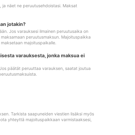
ä, ja näet ne peruutusehdoistasi. Maksat
n jotakin?
ään. Jos varauksesi ilmainen peruutusaika on
utua maksamaan peruutusmaksun. Majoituspaikka
t maksetaan majoituspaikalle.
isesta varauksesta, jonka maksua ei
 Jos päätät peruuttaa varauksen, saatat joutua
peruutusmaksuista.
ksen. Tarkista saapuneiden viestien lisäksi myös
, ota yhteyttä majoituspaikkaan varmistaaksesi,