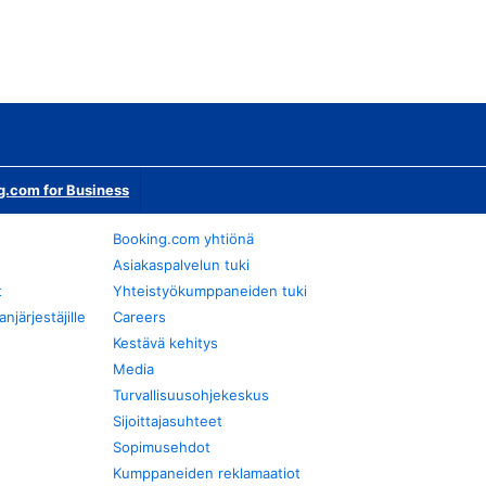
g.com for Business
Booking.com yhtiönä
Asiakaspalvelun tuki
t
Yhteistyökumppaneiden tuki
järjestäjille
Careers
Kestävä kehitys
Media
Turvallisuusohjekeskus
Sijoittajasuhteet
Sopimusehdot
Kumppaneiden reklamaatiot