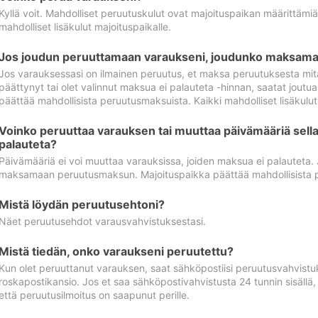
Kyllä voit. Mahdolliset peruutuskulut ovat majoituspaikan määrittämi
mahdolliset lisäkulut majoituspaikalle.
Jos joudun peruuttamaan varaukseni, joudunko maksamaa
Jos varauksessasi on ilmainen peruutus, et maksa peruutuksesta mit
päättynyt tai olet valinnut maksua ei palauteta -hinnan, saatat jo
päättää mahdollisista peruutusmaksuista. Kaikki mahdolliset lisäkulu
Voinko peruuttaa varauksen tai muuttaa päivämääriä sella
palauteta?
Päivämääriä ei voi muuttaa varauksissa, joiden maksua ei palauteta.
maksamaan peruutusmaksun. Majoituspaikka päättää mahdollisista 
Mistä löydän peruutusehtoni?
Näet peruutusehdot varausvahvistuksestasi.
Mistä tiedän, onko varaukseni peruutettu?
Kun olet peruuttanut varauksen, saat sähköpostiisi peruutusvahvistu
roskapostikansio. Jos et saa sähköpostivahvistusta 24 tunnin sisällä
että peruutusilmoitus on saapunut perille.