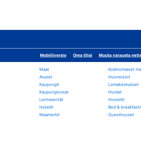
Mobiiliversio
Oma tilisi
Muuta varausta neti
Maat
Kodinomaiset ma
Alueet
Huoneistot
Kaupungit
Lomakeskukset
Kaupunginosat
Huvilat
Lentokentät
Hostellit
Hotellit
Bed & breakfasti
Maamerkit
Guesthouset