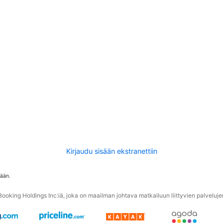
Kirjaudu sisään ekstranettiin
tään.
oking Holdings Inc:iä, joka on maailman johtava matkailuun liittyvien palvelujen 