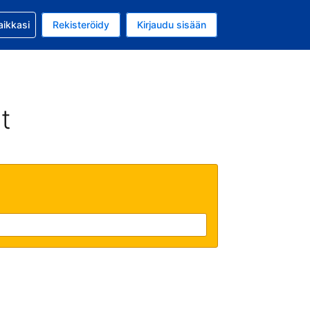
si kanssa
aikkasi
Rekisteröidy
Kirjaudu sisään
 on Yhdysvaltain dollari
li on Suomi
t