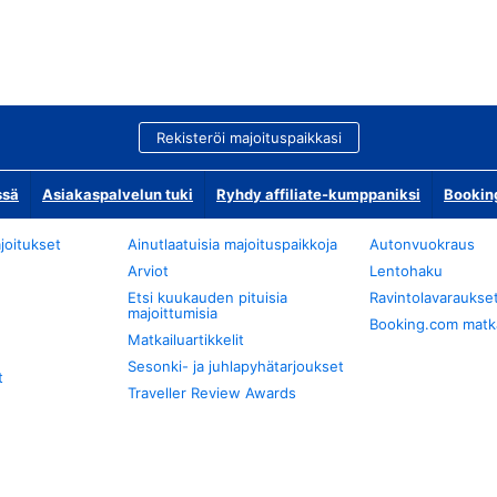
Rekisteröi majoituspaikkasi
ssä
Asiakaspalvelun tuki
Ryhdy affiliate-kumppaniksi
Bookin
joitukset
Ainutlaatuisia majoituspaikkoja
Autonvuokraus
Arviot
Lentohaku
Etsi kuukauden pituisia
Ravintolavaraukse
majoittumisia
Booking.com matkan
Matkailuartikkelit
Sesonki- ja juhlapyhätarjoukset
t
Traveller Review Awards