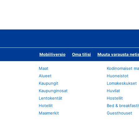
Mobiiliversio
Oma tilisi
Muuta varausta neti
Maat
Kodinomaiset ma
Alueet
Huoneistot
Kaupungit
Lomakeskukset
Kaupunginosat
Huvilat
Lentokentät
Hostellit
Hotellit
Bed & breakfasti
Maamerkit
Guesthouset