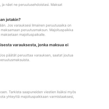
ä, ja näet ne peruutusehdoistasi. Maksat
n jotakin?
ään. Jos varauksesi ilmainen peruutusaika on
utua maksamaan peruutusmaksun. Majoituspaikka
t maksetaan majoituspaikalle.
isesta varauksesta, jonka maksua ei
 Jos päätät peruuttaa varauksen, saatat joutua
peruutusmaksuista.
ksen. Tarkista saapuneiden viestien lisäksi myös
, ota yhteyttä majoituspaikkaan varmistaaksesi,