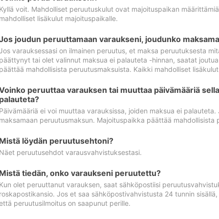
Kyllä voit. Mahdolliset peruutuskulut ovat majoituspaikan määrittämi
mahdolliset lisäkulut majoituspaikalle.
Jos joudun peruuttamaan varaukseni, joudunko maksamaa
Jos varauksessasi on ilmainen peruutus, et maksa peruutuksesta mit
päättynyt tai olet valinnut maksua ei palauteta -hinnan, saatat jo
päättää mahdollisista peruutusmaksuista. Kaikki mahdolliset lisäkulu
Voinko peruuttaa varauksen tai muuttaa päivämääriä sella
palauteta?
Päivämääriä ei voi muuttaa varauksissa, joiden maksua ei palauteta.
maksamaan peruutusmaksun. Majoituspaikka päättää mahdollisista 
Mistä löydän peruutusehtoni?
Näet peruutusehdot varausvahvistuksestasi.
Mistä tiedän, onko varaukseni peruutettu?
Kun olet peruuttanut varauksen, saat sähköpostiisi peruutusvahvistu
roskapostikansio. Jos et saa sähköpostivahvistusta 24 tunnin sisällä
että peruutusilmoitus on saapunut perille.