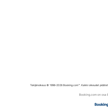
Tekijänoikeus © 1996–2026 Booking.com™. Kaikki oikeudet pidäte
Booking.com on osa Bo