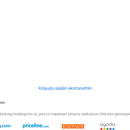
Kirjaudu sisään ekstranettiin
tään.
oking Holdings Inc:iä, joka on maailman johtava matkailuun liittyvien palvelujen 