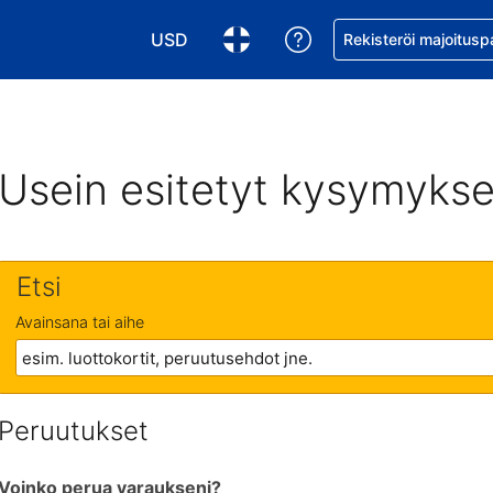
USD
Pyydä apua varaukse
Rekisteröi majoitusp
Valitse valuutta. Tämänhetkinen valuutta
Valitse kieli. Tämänhetkinen kie
Usein esitetyt kysymykse
Etsi
Avainsana tai aihe
Peruutukset
Voinko perua varaukseni?