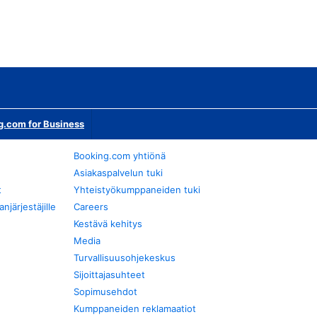
g.com for Business
Booking.com yhtiönä
Asiakaspalvelun tuki
t
Yhteistyökumppaneiden tuki
järjestäjille
Careers
Kestävä kehitys
Media
Turvallisuusohjekeskus
Sijoittajasuhteet
Sopimusehdot
Kumppaneiden reklamaatiot